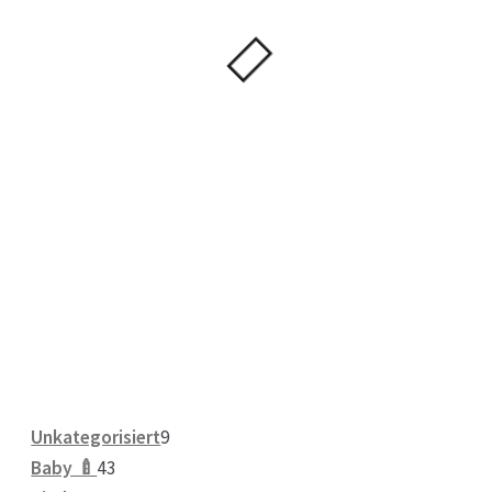
9
Unkategorisiert
9
43
Produkte
Baby 🍼
43