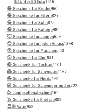
Produkte
1516
💵 Unter 50 Euro
1516
Produkte
960
😁 Geschenk für Bruder
960
Produkte
827
😁 Geschenke für Eltern
827
875
Produkte
😃 Geschenk für Sohn
875
Produkte
982
😄 Geschenk für Kollege
982
Produkte
659
😇 Geschenke für Jungen
659
Produkte
1398
😊 Geschenke für jeden Anlass
1398
550
Produkte
😙 Geschenke für Mädchen
550
931
Produkte
😮 Geschenk für Chef
931
Produkte
1101
🤑 Geschenk für Tochter
1101
Produkte
1167
🤗 Geschenk für Schwester
1167
493
Produkte
🤪 Geschenke für Nerds
493
Produkte
722
🤭 Geschenk für Schwiegermutter
722
162
Produkte
🥳 Jungesellenabschied
162
Produkte
809
🦄 Geschenke für Ehefrau
809
958
Produkte
🧔🏽 Vater
958