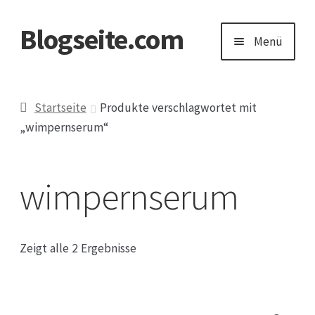
Blogseite.com
Zur
Zum
Menü
Navigation
Inhalt
springen
springen
Start
Startseite
Produkte verschlagwortet mit
„wimpernserum“
Datenschutzerklärung
Impressum
wimpernserum
Keine Ahnung welches Geschenk?
Zeigt alle 2 Ergebnisse