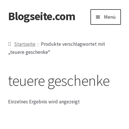
Blogseite.com
Zur
Zum
Menü
Navigation
Inhalt
springen
springen
Start
Startseite
Produkte verschlagwortet mit
„teuere geschenke“
Datenschutzerklärung
Impressum
teuere geschenke
Keine Ahnung welches Geschenk?
Einzelnes Ergebnis wird angezeigt