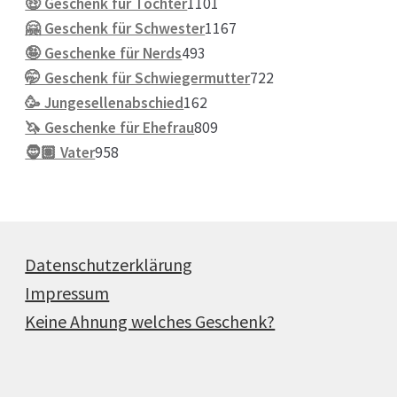
Produkte
1101
🤑 Geschenk für Tochter
1101
Produkte
1167
🤗 Geschenk für Schwester
1167
493
Produkte
🤪 Geschenke für Nerds
493
Produkte
722
🤭 Geschenk für Schwiegermutter
722
162
Produkte
🥳 Jungesellenabschied
162
Produkte
809
🦄 Geschenke für Ehefrau
809
958
Produkte
🧔🏽 Vater
958
Produkte
Datenschutzerklärung
Impressum
Keine Ahnung welches Geschenk?