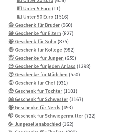
💵 Unter 20 Euro
658
11
Produkte
💵 Unter 5 Euro
11
Produkte
1516
💵 Unter 50 Euro
1516
Produkte
960
😁 Geschenk für Bruder
960
Produkte
827
😁 Geschenke für Eltern
827
875
Produkte
😃 Geschenk für Sohn
875
Produkte
982
😄 Geschenk für Kollege
982
Produkte
659
😇 Geschenke für Jungen
659
Produkte
1398
😊 Geschenke für jeden Anlass
1398
550
Produkte
😙 Geschenke für Mädchen
550
931
Produkte
😮 Geschenk für Chef
931
Produkte
1101
🤑 Geschenk für Tochter
1101
Produkte
1167
🤗 Geschenk für Schwester
1167
493
Produkte
🤪 Geschenke für Nerds
493
Produkte
722
🤭 Geschenk für Schwiegermutter
722
162
Produkte
🥳 Jungesellenabschied
162
Produkte
809