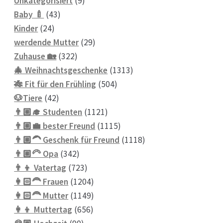
Unkategorisiert
9
43
Produkte
Baby 🍼
43
24
Produkte
Kinder
24
Produkte
29
werdende Mutter
29
322
Produkte
Zuhause 🏡
322
Produkte
1313
🎄 Weihnachtsgeschenke
1313
504
Produkte
🎋 Fit für den Frühling
504
42
Produkte
🐶Tiere
42
Produkte
1121
👨🏼‍🎓 Studenten
1121
Produkte
1115
👨🏼‍💼 bester Freund
1115
Produkte
1118
👨🏼‍🦱 Geschenk für Freund
1118
342
Produkte
👨🏼‍🦳 Opa
342
Produkte
723
👨‍👦 Vatertag
723
Produkte
1204
👩🏻‍🦰 Frauen
1204
Produkte
1149
👩🏻‍🦰 Mutter
1149
656
Produkte
👩‍👦 Muttertag
656
90
Produkte