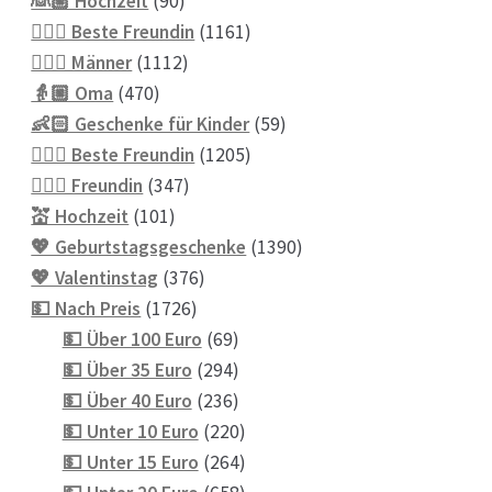
👰🏼 Hochzeit
90
Produkte
1161
👱🏻‍♀️ Beste Freundin
1161
1112
Produkte
👱🏼‍♂️ Männer
1112
470
Produkte
👵🏼 Oma
470
Produkte
59
👶🏻 Geschenke für Kinder
59
1205
Produkte
💁🏼‍♀️ Beste Freundin
1205
347
Produkte
💁🏼‍♀️ Freundin
347
101
Produkte
💒 Hochzeit
101
Produkte
1390
💖 Geburtstagsgeschenke
1390
376
Produkte
💖 Valentinstag
376
1726
Produkte
💵 Nach Preis
1726
Produkte
69
💵 Über 100 Euro
69
Produkte
294
💵 Über 35 Euro
294
Produkte
236
💵 Über 40 Euro
236
Produkte
220
💵 Unter 10 Euro
220
Produkte
264
💵 Unter 15 Euro
264
Produkte
658