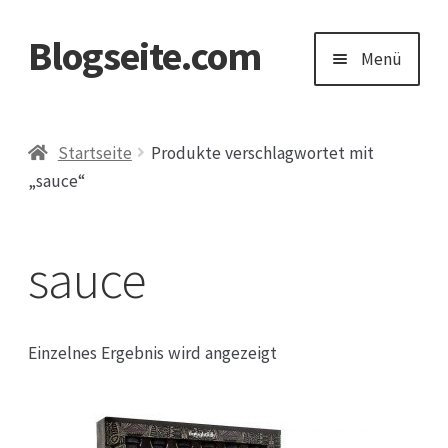
Blogseite.com
Zur
Zum
Menü
Navigation
Inhalt
springen
springen
Start
Startseite
Produkte verschlagwortet mit
„sauce“
Datenschutzerklärung
Impressum
sauce
Keine Ahnung welches Geschenk?
Einzelnes Ergebnis wird angezeigt