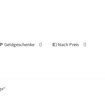
💸 Geldgeschenke
💵 Nach Preis
Ahnung welches Geschenk?
ge“