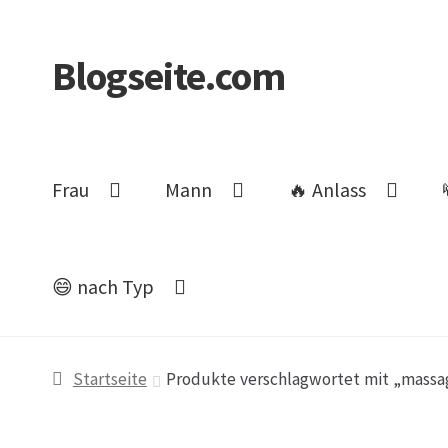
Blogseite.com
Zur
Zum
Navigation
Inhalt
springen
springen
Frau
Mann
🔥 Anlass
😄 nach Typ
Start
Datenschutzerklärung
Impressum
Keine 
Startseite
Produkte verschlagwortet mit „massa