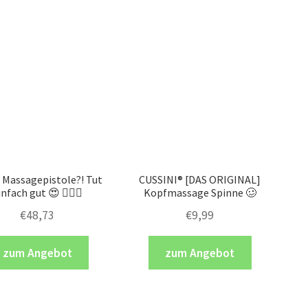
 Massagepistole?! Tut
CUSSINI® [DAS ORIGINAL]
infach gut 😍 💁🏼‍♀️
Kopfmassage Spinne 🥴
€
48,73
€
9,99
zum Angebot
zum Angebot