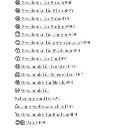
Produkte
960
😁 Geschenk für Bruder
960
Produkte
827
😁 Geschenke für Eltern
827
875
Produkte
😃 Geschenk für Sohn
875
Produkte
982
😄 Geschenk für Kollege
982
Produkte
659
😇 Geschenke für Jungen
659
Produkte
1398
😊 Geschenke für jeden Anlass
1398
550
Produkte
😙 Geschenke für Mädchen
550
931
Produkte
😮 Geschenk für Chef
931
Produkte
1101
🤑 Geschenk für Tochter
1101
Produkte
1167
🤗 Geschenk für Schwester
1167
493
Produkte
🤪 Geschenke für Nerds
493
Produkte
🤭 Geschenk für
722
Schwiegermutter
722
Produkte
162
🥳 Jungesellenabschied
162
Produkte
809
🦄 Geschenke für Ehefrau
809
958
Produkte
🧔🏽 Vater
958