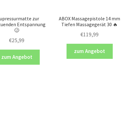
upressurmatte zur
ABOX Massagepistole 14 mm
tuenden Entspannung
Tiefen Massagegerät 30 🔥
🥴
€
119,99
€
25,99
zum Angebot
zum Angebot