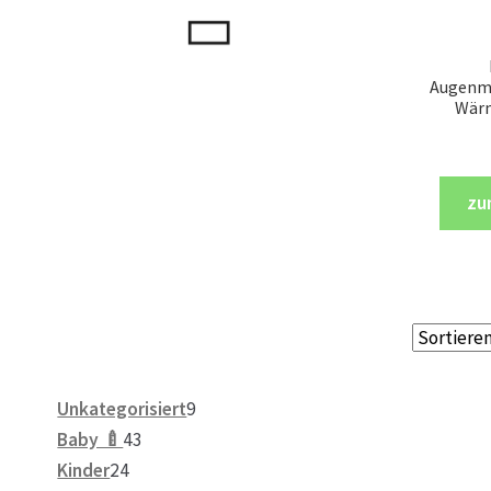
Augenm
Wärm
zu
9
Unkategorisiert
9
43
Produkte
Baby 🍼
43
24
Produkte
Kinder
24