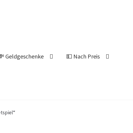
💸 Geldgeschenke
💵 Nach Preis
Ahnung welches Geschenk?
tspiel“