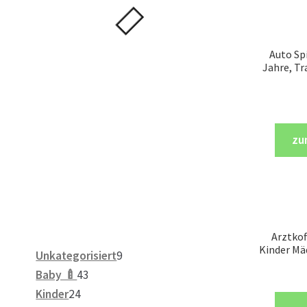
Auto Spi
Jahre, Tr
zu
Arztkof
Kinder Mä
9
Unkategorisiert
9
43
Produkte
Baby 🍼
43
24
Produkte
Kinder
24