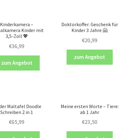
Kinderkamera –
Doktorkoffer: Geschenk für
talkamera Kinder mit
Kinder 3 Jahre 🤗
3,5-Zoll 💖
€
20,99
€
36,99
zum Angebot
zum Angebot
der Maltafel Doodle
Meine ersten Worte – Tiere:
Schreiben 2 in 1
ab 1 Jahr
€
65,99
€
23,50