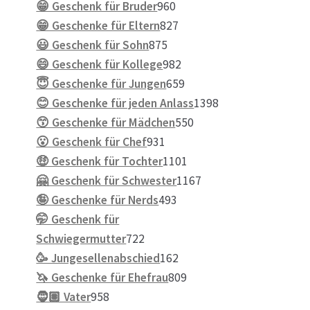
Produkte
960
😁 Geschenk für Bruder
960
Produkte
827
😁 Geschenke für Eltern
827
875
Produkte
😃 Geschenk für Sohn
875
Produkte
982
😄 Geschenk für Kollege
982
Produkte
659
😇 Geschenke für Jungen
659
Produkte
1398
😊 Geschenke für jeden Anlass
1398
550
Produkte
😙 Geschenke für Mädchen
550
931
Produkte
😮 Geschenk für Chef
931
Produkte
1101
🤑 Geschenk für Tochter
1101
Produkte
1167
🤗 Geschenk für Schwester
1167
493
Produkte
🤪 Geschenke für Nerds
493
Produkte
🤭 Geschenk für
722
Schwiegermutter
722
Produkte
162
🥳 Jungesellenabschied
162
Produkte
809
🦄 Geschenke für Ehefrau
809
958
Produkte
🧔🏽 Vater
958