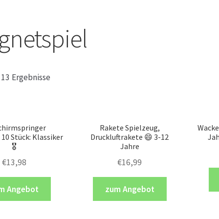
netspiel
e 13 Ergebnisse
chirmspringer
Rakete Spielzeug,
Wackel
 10 Stück: Klassiker
Druckluftrakete 😄 3-12
Jah
🎖
Jahre
€
13,98
€
16,99
m Angebot
zum Angebot