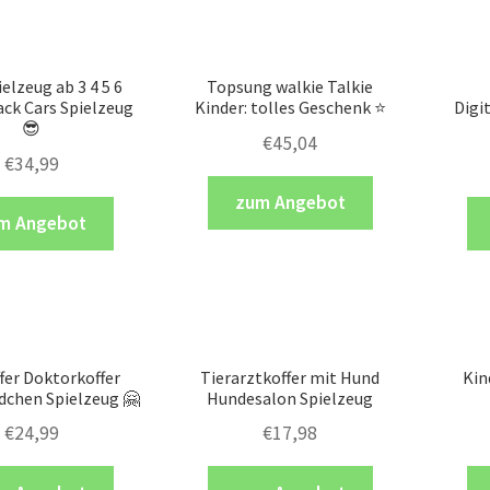
elzeug ab 3 4 5 6
Topsung walkie Talkie
ack Cars Spielzeug
Kinder: tolles Geschenk ⭐️
Digi
😎
€
45,04
€
34,99
zum Angebot
m Angebot
fer Doktorkoffer
Tierarztkoffer mit Hund
Kin
dchen Spielzeug 🤗
Hundesalon Spielzeug
€
24,99
€
17,98