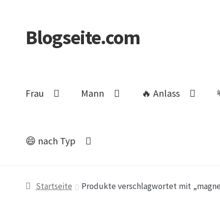
Blogseite.com
Zur
Zum
Navigation
Inhalt
springen
springen
Frau
Mann
🔥 Anlass
😄 nach Typ
Start
Datenschutzerklärung
Impressum
Keine 
Startseite
Produkte verschlagwortet mit „magne