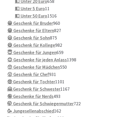
Produkte
658
💵 Unter 20 Euro
658
11
Produkte
💵 Unter 5 Euro
11
Produkte
1516
💵 Unter 50 Euro
1516
Produkte
960
😁 Geschenk für Bruder
960
Produkte
827
😁 Geschenke für Eltern
827
875
Produkte
😃 Geschenk für Sohn
875
Produkte
982
😄 Geschenk für Kollege
982
Produkte
659
😇 Geschenke für Jungen
659
Produkte
1398
😊 Geschenke für jeden Anlass
1398
550
Produkte
😙 Geschenke für Mädchen
550
931
Produkte
😮 Geschenk für Chef
931
Produkte
1101
🤑 Geschenk für Tochter
1101
Produkte
1167
🤗 Geschenk für Schwester
1167
493
Produkte
🤪 Geschenke für Nerds
493
Produkte
722
🤭 Geschenk für Schwiegermutter
722
162
Produkte
🥳 Jungesellenabschied
162