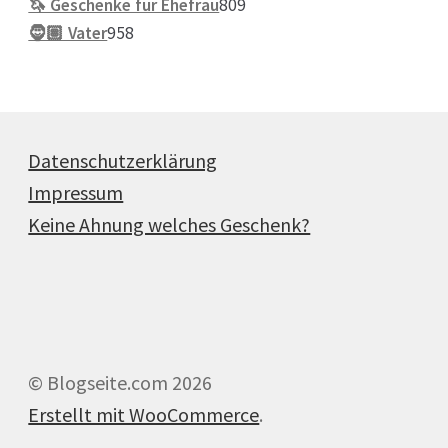
Produkte
809
🦄 Geschenke für Ehefrau
809
958
Produkte
🧔🏽 Vater
958
Produkte
Datenschutzerklärung
Impressum
Keine Ahnung welches Geschenk?
© Blogseite.com 2026
Erstellt mit WooCommerce
.