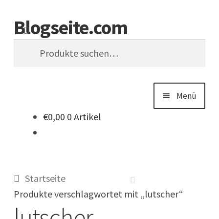
Blogseite.com
Zur
Zum
Suche
Navigation
Inhalt
Suche
springen
springen
nach:
Menü
€
0,00
0 Artikel
Start
Datenschutzerklärung
Startseite
Impressum
Produkte verschlagwortet mit „lutscher“
lutscher