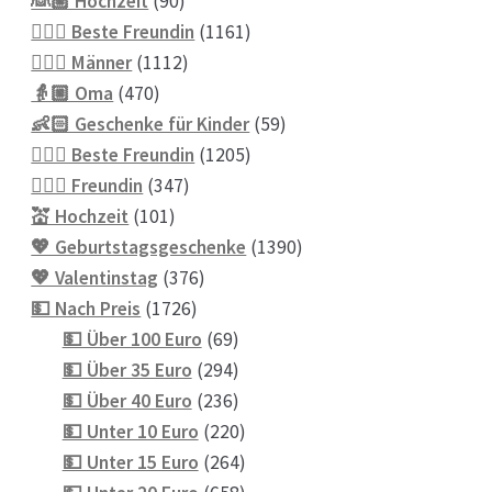
👰🏼 Hochzeit
90
Produkte
1161
👱🏻‍♀️ Beste Freundin
1161
1112
Produkte
👱🏼‍♂️ Männer
1112
470
Produkte
👵🏼 Oma
470
Produkte
59
👶🏻 Geschenke für Kinder
59
1205
Produkte
💁🏼‍♀️ Beste Freundin
1205
347
Produkte
💁🏼‍♀️ Freundin
347
101
Produkte
💒 Hochzeit
101
Produkte
1390
💖 Geburtstagsgeschenke
1390
376
Produkte
💖 Valentinstag
376
1726
Produkte
💵 Nach Preis
1726
Produkte
69
💵 Über 100 Euro
69
Produkte
294
💵 Über 35 Euro
294
Produkte
236
💵 Über 40 Euro
236
Produkte
220
💵 Unter 10 Euro
220
Produkte
264
💵 Unter 15 Euro
264
Produkte
658