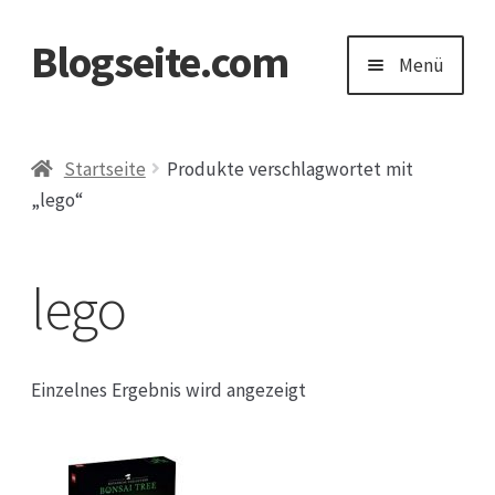
Blogseite.com
Zur
Zum
Menü
Navigation
Inhalt
springen
springen
Start
Startseite
Produkte verschlagwortet mit
„lego“
Datenschutzerklärung
Impressum
lego
Keine Ahnung welches Geschenk?
Einzelnes Ergebnis wird angezeigt