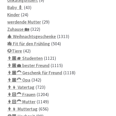
Unkategorisiert
9
43
Produkte
Baby 🍼
43
24
Produkte
Kinder
24
Produkte
29
werdende Mutter
29
322
Produkte
Zuhause 🏡
322
Produkte
1313
🎄 Weihnachtsgeschenke
1313
504
Produkte
🎋 Fit für den Frühling
504
42
Produkte
🐶Tiere
42
Produkte
1121
👨🏼‍🎓 Studenten
1121
Produkte
1115
👨🏼‍💼 bester Freund
1115
Produkte
1118
👨🏼‍🦱 Geschenk für Freund
1118
342
Produkte
👨🏼‍🦳 Opa
342
Produkte
723
👨‍👦 Vatertag
723
Produkte
1204
👩🏻‍🦰 Frauen
1204
Produkte
1149
👩🏻‍🦰 Mutter
1149
656
Produkte
👩‍👦 Muttertag
656
90
Produkte