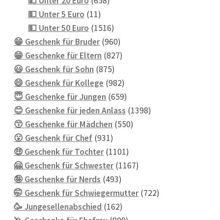
💵 Unter 20 Euro
658
11
Produkte
💵 Unter 5 Euro
11
Produkte
1516
💵 Unter 50 Euro
1516
Produkte
960
😁 Geschenk für Bruder
960
Produkte
827
😁 Geschenke für Eltern
827
875
Produkte
😃 Geschenk für Sohn
875
Produkte
982
😄 Geschenk für Kollege
982
Produkte
659
😇 Geschenke für Jungen
659
Produkte
1398
😊 Geschenke für jeden Anlass
1398
550
Produkte
😙 Geschenke für Mädchen
550
931
Produkte
😮 Geschenk für Chef
931
Produkte
1101
🤑 Geschenk für Tochter
1101
Produkte
1167
🤗 Geschenk für Schwester
1167
493
Produkte
🤪 Geschenke für Nerds
493
Produkte
722
🤭 Geschenk für Schwiegermutter
722
162
Produkte
🥳 Jungesellenabschied
162
Produkte
809