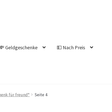
💸 Geldgeschenke
💵 Nach Preis
Ahnung welches Geschenk?
henk für freund“
Seite 4