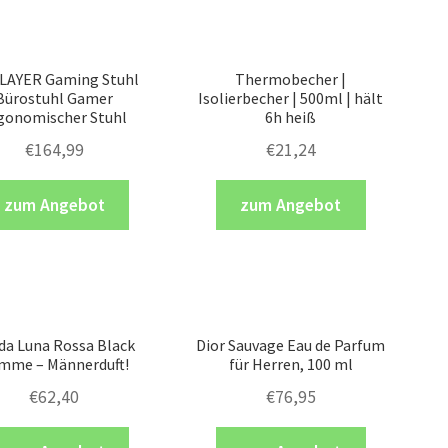
LAYER Gaming Stuhl
Thermobecher |
Bürostuhl Gamer
Isolierbecher | 500ml | hält
gonomischer Stuhl
6h heiß
€
164,99
€
21,24
zum Angebot
zum Angebot
da Luna Rossa Black
Dior Sauvage Eau de Parfum
mme – Männerduft!
für Herren, 100 ml
€
62,40
€
76,95