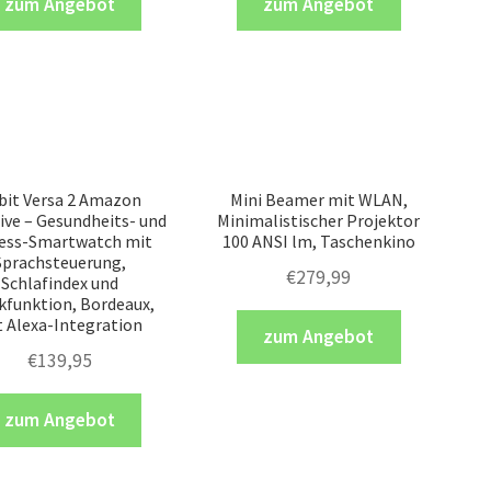
zum Angebot
zum Angebot
tbit Versa 2 Amazon
Mini Beamer mit WLAN,
ive – Gesundheits- und
Minimalistischer Projektor
ness-Smartwatch mit
100 ANSI lm, Taschenkino
Sprachsteuerung,
€
279,99
Schlafindex und
kfunktion, Bordeaux,
 Alexa-Integration
zum Angebot
€
139,95
zum Angebot