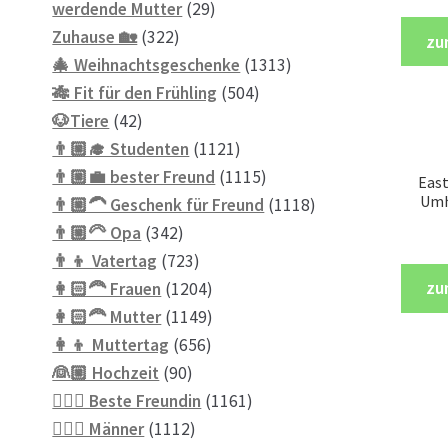
Produkte
29
werdende Mutter
29
322
Produkte
Zuhause 🏡
322
zu
Produkte
1313
🎄 Weihnachtsgeschenke
1313
504
Produkte
🎋 Fit für den Frühling
504
42
Produkte
🐶Tiere
42
Produkte
1121
👨🏼‍🎓 Studenten
1121
Produkte
1115
👨🏼‍💼 bester Freund
1115
Eas
Umh
Produkte
1118
👨🏼‍🦱 Geschenk für Freund
1118
342
Produkte
👨🏼‍🦳 Opa
342
Produkte
723
👨‍👦 Vatertag
723
Produkte
1204
zu
👩🏻‍🦰 Frauen
1204
Produkte
1149
👩🏻‍🦰 Mutter
1149
656
Produkte
👩‍👦 Muttertag
656
90
Produkte
👰🏼 Hochzeit
90
Produkte
1161
👱🏻‍♀️ Beste Freundin
1161
1112
Produkte
👱🏼‍♂️ Männer
1112