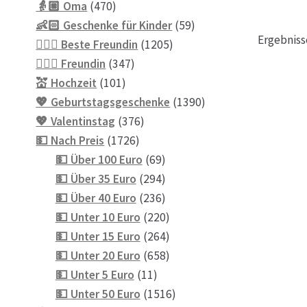
470
Produkte
👵🏼 Oma
470
Produkte
59
👶🏻 Geschenke für Kinder
59
Ergebniss
1205
Produkte
💁🏼‍♀️ Beste Freundin
1205
347
Produkte
💁🏼‍♀️ Freundin
347
101
Produkte
💒 Hochzeit
101
Produkte
1390
💖 Geburtstagsgeschenke
1390
376
Produkte
💖 Valentinstag
376
1726
Produkte
💵 Nach Preis
1726
Produkte
69
💵 Über 100 Euro
69
Produkte
294
💵 Über 35 Euro
294
Produkte
236
💵 Über 40 Euro
236
Produkte
220
💵 Unter 10 Euro
220
Produkte
264
💵 Unter 15 Euro
264
Produkte
658
💵 Unter 20 Euro
658
11
Produkte
💵 Unter 5 Euro
11
Produkte
1516
💵 Unter 50 Euro
1516