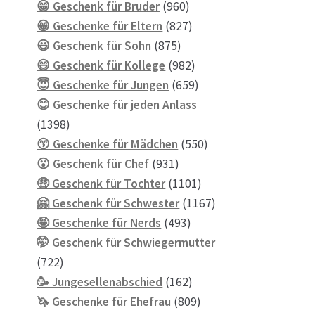
Produkte
960
😁 Geschenk für Bruder
960
Produkte
827
😁 Geschenke für Eltern
827
875
Produkte
😃 Geschenk für Sohn
875
Produkte
982
😄 Geschenk für Kollege
982
Produkte
659
😇 Geschenke für Jungen
659
Produkte
😊 Geschenke für jeden Anlass
1398
1398
Produkte
550
😙 Geschenke für Mädchen
550
931
Produkte
😮 Geschenk für Chef
931
Produkte
1101
🤑 Geschenk für Tochter
1101
Produkte
1167
🤗 Geschenk für Schwester
1167
493
Produkte
🤪 Geschenke für Nerds
493
Produkte
🤭 Geschenk für Schwiegermutter
722
722
Produkte
162
🥳 Jungesellenabschied
162
Produkte
809
🦄 Geschenke für Ehefrau
809