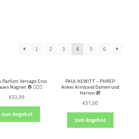
1
2
3
4
5
6
s Parfüm: Versage Eros
PAUL HEWITT – PHREP
auen Magnet 🧲 💁🏼‍♀️
Anker Armband Damen und
Herren 🎁
€
53,99
€
37,00
zum Angebot
zum Angebot