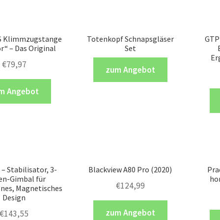
 Klimmzugstange
Totenkopf Schnapsgläser
GTP
r“ – Das Original
Set
Er
€
79,97
zum Angebot
m Angebot
– Stabilisator, 3-
Blackview A80 Pro (2020)
Pra
en-Gimbal für
ho
€
124,99
nes, Magnetisches
Design
zum Angebot
€
143,55