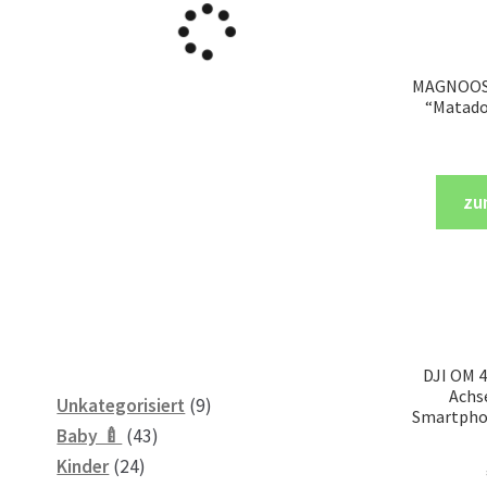
MAGNOOS
“Matado
zu
DJI OM 4 
Achs
9
Unkategorisiert
9
Smartpho
43
Produkte
Baby 🍼
43
24
Produkte
Kinder
24