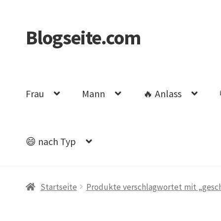
Blogseite.com
Zur
Zum
Navigation
Inhalt
springen
springen
Frau
Mann
🔥 Anlass
😄 nach Typ
Start
Datenschutzerklärung
Impressum
Keine 
Startseite
Produkte verschlagwortet mit „gesc