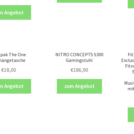
m Angebot
tpak The One
NITRO CONCEPTS S300
Fi
ängetasche
Gamingstuhl
Exclus
Fit
€
18,00
€
186,90
Musi
m Angebot
zum Angebot
mit