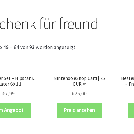
chenk für freund
e 49 – 64 von 93 werden angezeigt
r Set – Hipstar &
Nintendo eShop Card | 25
Beste
ater 😲👍🏻
EUR ⭐️
– Fr
€
7,99
€
25,00
m Angebot
Preis ansehen