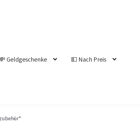
💸 Geldgeschenke
💵 Nach Preis
Ahnung welches Geschenk?
yzubehör“