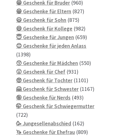
Produkte
960
😁 Geschenk für Bruder
960
Produkte
827
😁 Geschenke für Eltern
827
875
Produkte
😃 Geschenk für Sohn
875
Produkte
982
😄 Geschenk für Kollege
982
Produkte
659
😇 Geschenke für Jungen
659
Produkte
😊 Geschenke für jeden Anlass
1398
1398
Produkte
550
😙 Geschenke für Mädchen
550
931
Produkte
😮 Geschenk für Chef
931
Produkte
1101
🤑 Geschenk für Tochter
1101
Produkte
1167
🤗 Geschenk für Schwester
1167
493
Produkte
🤪 Geschenke für Nerds
493
Produkte
🤭 Geschenk für Schwiegermutter
722
722
Produkte
162
🥳 Jungesellenabschied
162
Produkte
809
🦄 Geschenke für Ehefrau
809