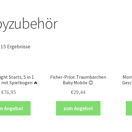
byzubehör
e 15 Ergebnisse
ght Starts, 5 in 1
Fisher-Price: Traumbärchen
Mom 
 mit Spielbogen 🔥
Baby Mobile 😊
Gesc
€
76,95
€
29,44
m Angebot
zum Angebot