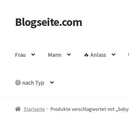
Blogseite.com
Zur
Zum
Navigation
Inhalt
springen
springen
Frau
Mann
🔥 Anlass
😄 nach Typ
Start
Datenschutzerklärung
Impressum
Keine 
Startseite
Produkte verschlagwortet mit „bab