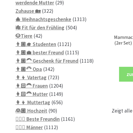
Produkte
29
werdende Mutter
29
322
Produkte
Zuhause 🏡
322
Produkte
1313
🎄 Weihnachtsgeschenke
1313
504
Produkte
🎋 Fit für den Frühling
504
42
Produkte
🐶Tiere
42
Mammaci
(2er Set
Produkte
1121
👨🏼‍🎓 Studenten
1121
Produkte
1115
👨🏼‍💼 bester Freund
1115
Produkte
1118
👨🏼‍🦱 Geschenk für Freund
1118
342
Produkte
👨🏼‍🦳 Opa
342
zu
Produkte
723
👨‍👦 Vatertag
723
Produkte
1204
👩🏻‍🦰 Frauen
1204
Produkte
1149
👩🏻‍🦰 Mutter
1149
656
Produkte
👩‍👦 Muttertag
656
90
Produkte
👰🏼 Hochzeit
90
Zeigt all
Produkte
1161
👱🏻‍♀️ Beste Freundin
1161
1112
Produkte
👱🏼‍♂️ Männer
1112