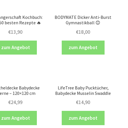
ngerschaft Kochbuch:
BODYMATE Dicker Anti-Burst
150 besten Rezepte 🔥
Gymnastikball 😊
€
13,90
€
18,00
zum Angebot
zum Angebot
cheldecke Babydecke
LifeTree Baby Pucktücher,
erne – 120×120 cm
Babydecke Musselin Swaddle
€
24,99
€
14,90
zum Angebot
zum Angebot