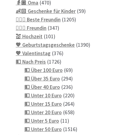
470
Produkte
👵🏼 Oma
470
Produkte
59
👶🏻 Geschenke für Kinder
59
1205
Produkte
💁🏼‍♀️ Beste Freundin
1205
347
Produkte
💁🏼‍♀️ Freundin
347
101
Produkte
💒 Hochzeit
101
Produkte
1390
💖 Geburtstagsgeschenke
1390
376
Produkte
💖 Valentinstag
376
1726
Produkte
💵 Nach Preis
1726
Produkte
69
💵 Über 100 Euro
69
Produkte
294
💵 Über 35 Euro
294
Produkte
236
💵 Über 40 Euro
236
Produkte
220
💵 Unter 10 Euro
220
Produkte
264
💵 Unter 15 Euro
264
Produkte
658
💵 Unter 20 Euro
658
11
Produkte
💵 Unter 5 Euro
11
Produkte
1516
💵 Unter 50 Euro
1516