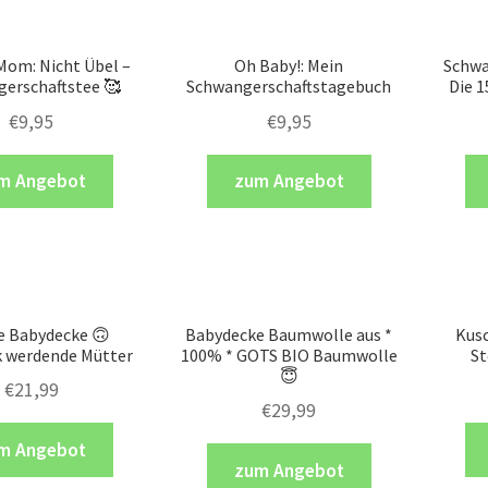
om: Nicht Übel –
Oh Baby!: Mein
Schwa
erschaftstee 🥰
Schwangerschaftstagebuch
Die 
€
9,95
€
9,95
m Angebot
zum Angebot
e Babydecke 🙃
Babydecke Baumwolle aus *
Kus
 werdende Mütter
100% * GOTS BIO Baumwolle
St
😇
€
21,99
€
29,99
m Angebot
zum Angebot