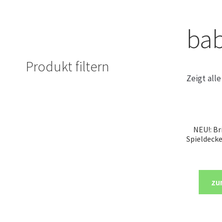
ba
Produkt filtern
Zeigt all
NEU!: Bri
Spieldecke
zu