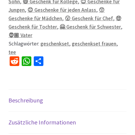
Sohn
,
😄 Geschenk für Kollege
,
😇 Geschenke für
Jungen
,
😊 Geschenke für jeden Anlass
,
😙
Geschenke für Mädchen
,
😮 Geschenk für Chef
,
🤑
Geschenk für Tochter
,
🤗 Geschenk für Schwester
,
🧔🏽 Vater
Schlagwörter:
geschenkset
,
geschenkset frauen
,
tee
R
W
Te
e
h
il
d
at
e
di
sA
n
t
p
Beschreibung
p
Zusätzliche Informationen