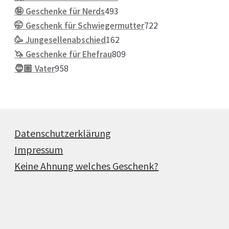
493
Produkte
🤪 Geschenke für Nerds
493
Produkte
722
🤭 Geschenk für Schwiegermutter
722
162
Produkte
🥳 Jungesellenabschied
162
Produkte
809
🦄 Geschenke für Ehefrau
809
958
Produkte
🧔🏽 Vater
958
Produkte
Datenschutzerklärung
Impressum
Keine Ahnung welches Geschenk?