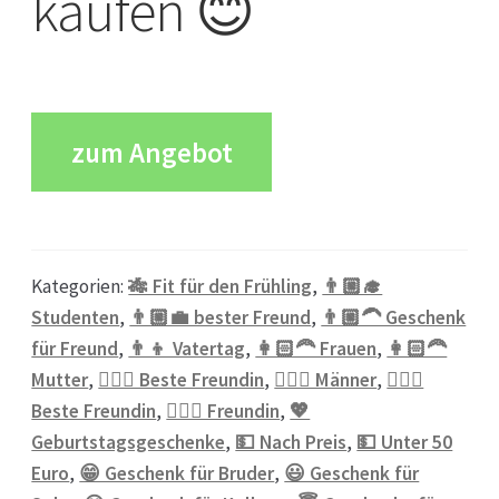
kaufen 😊
zum Angebot
Kategorien:
🎋 Fit für den Frühling
,
👨🏼‍🎓
Studenten
,
👨🏼‍💼 bester Freund
,
👨🏼‍🦱 Geschenk
für Freund
,
👨‍👦 Vatertag
,
👩🏻‍🦰 Frauen
,
👩🏻‍🦰
Mutter
,
👱🏻‍♀️ Beste Freundin
,
👱🏼‍♂️ Männer
,
💁🏼‍♀️
Beste Freundin
,
💁🏼‍♀️ Freundin
,
💖
Geburtstagsgeschenke
,
💵 Nach Preis
,
💵 Unter 50
Euro
,
😁 Geschenk für Bruder
,
😃 Geschenk für