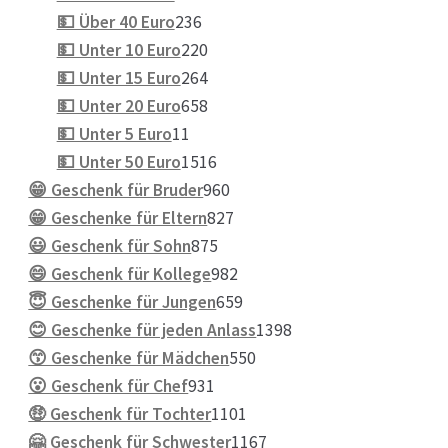
Produkte
236
💵 Über 40 Euro
236
Produkte
220
💵 Unter 10 Euro
220
Produkte
264
💵 Unter 15 Euro
264
Produkte
658
💵 Unter 20 Euro
658
11
Produkte
💵 Unter 5 Euro
11
Produkte
1516
💵 Unter 50 Euro
1516
Produkte
960
😁 Geschenk für Bruder
960
Produkte
827
😁 Geschenke für Eltern
827
875
Produkte
😃 Geschenk für Sohn
875
Produkte
982
😄 Geschenk für Kollege
982
Produkte
659
😇 Geschenke für Jungen
659
Produkte
1398
😊 Geschenke für jeden Anlass
1398
550
Produkte
😙 Geschenke für Mädchen
550
931
Produkte
😮 Geschenk für Chef
931
Produkte
1101
🤑 Geschenk für Tochter
1101
Produkte
1167
🤗 Geschenk für Schwester
1167