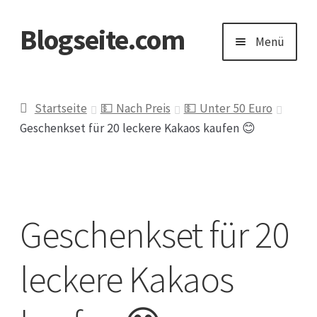
Blogseite.com
Zur
Zum
Menü
Navigation
Inhalt
springen
springen
Start
Startseite
💵 Nach Preis
💵 Unter 50 Euro
Geschenkset für 20 leckere Kakaos kaufen 😊
Datenschutzerklärung
Impressum
Geschenkset für 20
Keine Ahnung welches Geschenk?
leckere Kakaos