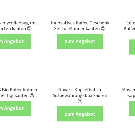
x mycoffeebag mit
Innovatives Kaffee Geschenk
Edl
Sorten kaufen 😊
Set für Männer kaufen 😊
Kaffe
m Angebot
zum Angebot
 Bio Kaffeebohnen
Navaris Kapselhalter
Masth
et 1kg kaufen 😘
Aufbewahrungsbox kaufen
Kap
😚
m Angebot
zum Angebot