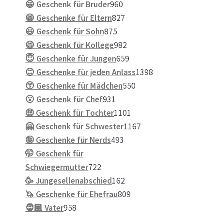
Produkte
960
😁 Geschenk für Bruder
960
Produkte
827
😁 Geschenke für Eltern
827
875
Produkte
😃 Geschenk für Sohn
875
Produkte
982
😄 Geschenk für Kollege
982
Produkte
659
😇 Geschenke für Jungen
659
Produkte
1398
😊 Geschenke für jeden Anlass
1398
550
Produkte
😙 Geschenke für Mädchen
550
931
Produkte
😮 Geschenk für Chef
931
Produkte
1101
🤑 Geschenk für Tochter
1101
Produkte
1167
🤗 Geschenk für Schwester
1167
493
Produkte
🤪 Geschenke für Nerds
493
Produkte
🤭 Geschenk für
722
Schwiegermutter
722
Produkte
162
🥳 Jungesellenabschied
162
Produkte
809
🦄 Geschenke für Ehefrau
809
958
Produkte
🧔🏽 Vater
958