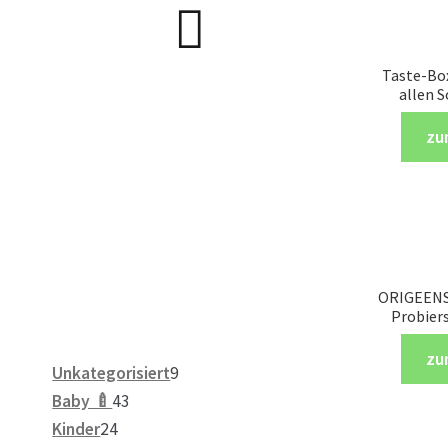
Taste-Bo
allen 
zu
ORIGEENS
Probiers
zu
9
Unkategorisiert
9
43
Produkte
Baby 🍼
43
24
Produkte
Kinder
24