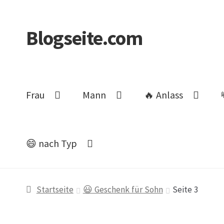
Blogseite.com
Zur
Zum
Navigation
Inhalt
springen
springen
Frau
Mann
🔥 Anlass
😄 nach Typ
Start
Datenschutzerklärung
Impressum
Keine 
Startseite
😃 Geschenk für Sohn
Seite 3