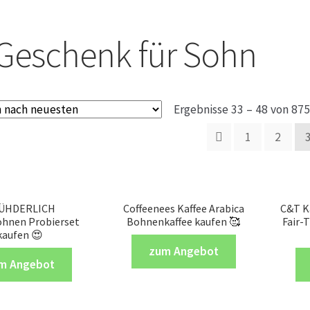
Geschenk für Sohn
Ergebnisse 33 – 48 von 87
1
2
ÜHDERLICH
Coffeenees Kaffee Arabica
C&T K
ohnen Probierset
Bohnenkaffee kaufen 🥰
Fair-
kaufen 😍
zum Angebot
m Angebot