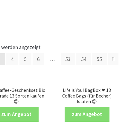
5 werden angezeigt
3
4
5
6
…
53
54
55
affee-Geschenkset Bio
Life is You! BagBox ❤ 13
Trade 13 Sorten kaufen
Coffee Bags (für Becher)
😍
kaufen 😊
zum Angebot
zum Angebot