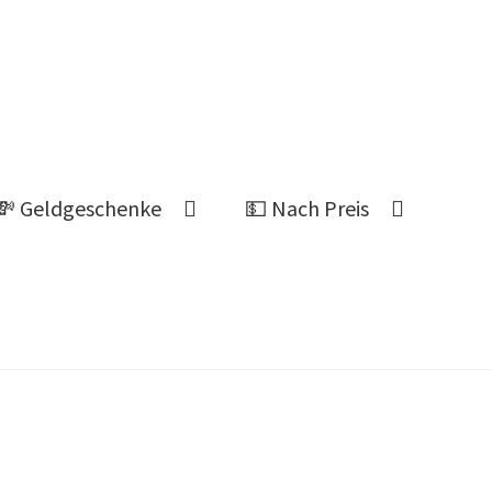
💸 Geldgeschenke
💵 Nach Preis
Ahnung welches Geschenk?