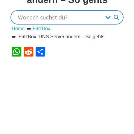
s
Home
➡️
FritzBox
S
➡️ FritzBox: DNS Server ändern – So gehts
h
WhatsApp
Reddit
Teilen
o
r
t
c
u
t
s