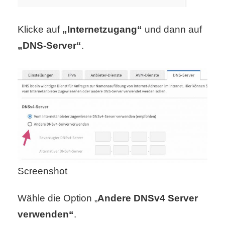
r
Klicke auf
„Internetzugang“
und dann auf
b
„DNS-Server“
.
c
o
d
e
Screenshot
Wähle die Option „
Andere DNSv4 Server
verwenden“
.