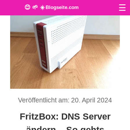
☰
😊 🌱 ☀️
Blogseite.com
O
n
l
i
n
e
T
Veröffentlicht am: 20. April 2024
o
FritzBox: DNS Server
o
l
ändern – So gehts