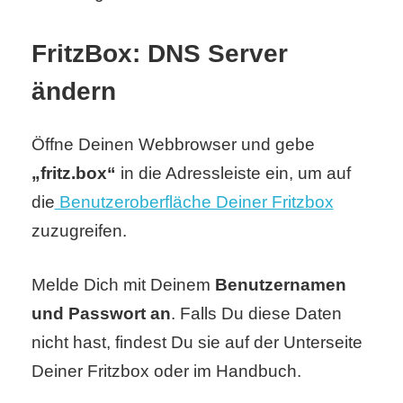
S
S
FritzBox: DNS Server
ändern
Wordpress
Öffne Deinen Webbrowser und gebe
„fritz.box“
in die Adressleiste ein, um auf
U
die
Benutzeroberfläche Deiner Fritzbox
b
zuzugreifen.
u
Melde Dich mit Deinem
Benutzernamen
n
und Passwort an
. Falls Du diese Daten
t
nicht hast, findest Du sie auf der Unterseite
Deiner Fritzbox oder im Handbuch.
u