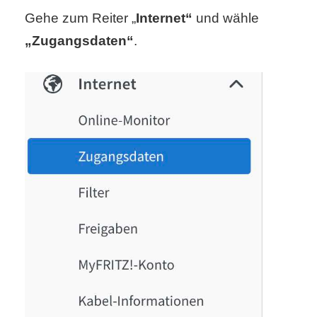
/
Gehe zum Reiter „
Internet“
und wähle
L
„Zugangsdaten“
.
i
n
u
x
H
e
x
F
a