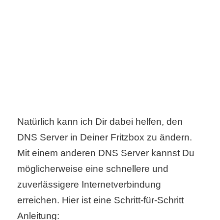
C
o
m
p
u
Natürlich kann ich Dir dabei helfen, den
t
DNS Server in Deiner Fritzbox zu ändern.
e
Mit einem anderen DNS Server kannst Du
r
möglicherweise eine schnellere und
zuverlässigere Internetverbindung
erreichen. Hier ist eine Schritt-für-Schritt
C
Anleitung: