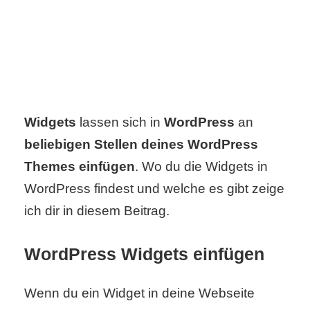
C
o
m
Widgets
lassen sich in
WordPress
an
p
beliebigen Stellen deines WordPress
u
Themes einfügen
. Wo du die Widgets in
t
WordPress findest und welche es gibt zeige
e
ich dir in diesem Beitrag.
r
WordPress Widgets einfügen
C
Wenn du ein Widget in deine Webseite