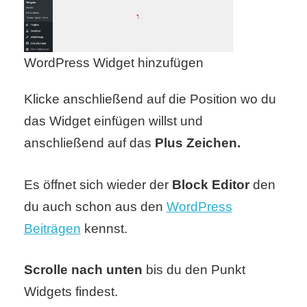
/
L
i
WordPress Widget hinzufügen
n
Klicke anschließend auf die Position wo du
u
das Widget einfügen willst und
x
anschließend auf das
Plus Zeichen.
Es öffnet sich wieder der
Block Editor
den
H
du auch schon aus den
WordPress
e
Beiträgen
kennst.
x
Scrolle nach unten
bis du den Punkt
F
Widgets findest.
a