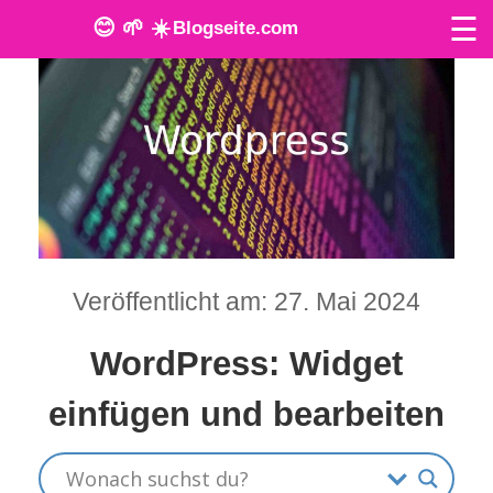
☰
😊 🌱 ☀️
Blogseite.com
O
n
l
i
n
Veröffentlicht am: 27. Mai 2024
e
T
WordPress: Widget
o
einfügen und bearbeiten
o
l