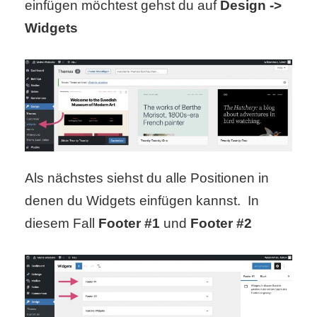
einfügen möchtest gehst du auf
Design ->
S
Widgets
S
Wordpress
U
Als nächstes siehst du alle Positionen in
b
denen du Widgets einfügen kannst. In
u
diesem Fall
Footer #1
und
Footer #2
n
t
u