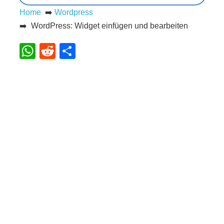
Home
➡️
Wordpress
s
➡️ WordPress: Widget einfügen und bearbeiten
WhatsApp
Reddit
Teilen
S
h
o
r
t
c
u
t
s