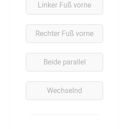
n
Linker Fuß vorne
i
n
g
Rechter Fuß vorne
s
z
i
Beide parallel
e
l
e
Wechselnd
ESSSEN
&
TRINKEN
THAILÄNDISCH