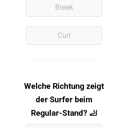
u
Break
i
z
T
Curl
e
s
t
ü
b
e
Welche Richtung zeigt
r
T
der Surfer beim
r
Regular-Stand? 🦶
a
i