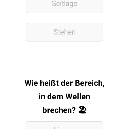
Seitlage
r
d
i
o
Stehen
ESSSEN
&
TRINKEN
GRIECHISCH
Q
Wie heißt der Bereich,
u
in dem Wellen
i
z
brechen? 🏖️
ü
b