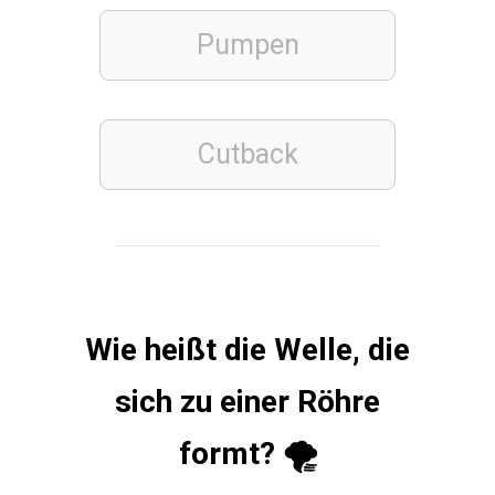
a
n
Pumpen
a
Cutback
ESSSEN
&
TRINKEN
Q
u
i
z
Wie heißt die Welle, die
ü
b
sich zu einer Röhre
e
formt? 🌪️
r