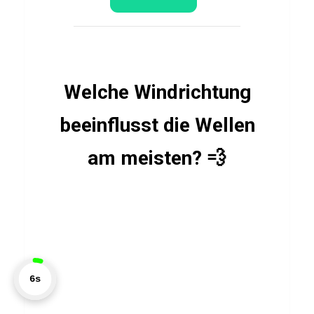
l
a
u
e
Welche Windrichtung
beeinflusst die Wellen
SPORT
QUIZ
am meisten? 💨
Q
u
i
z
ü
b
7s
e
r