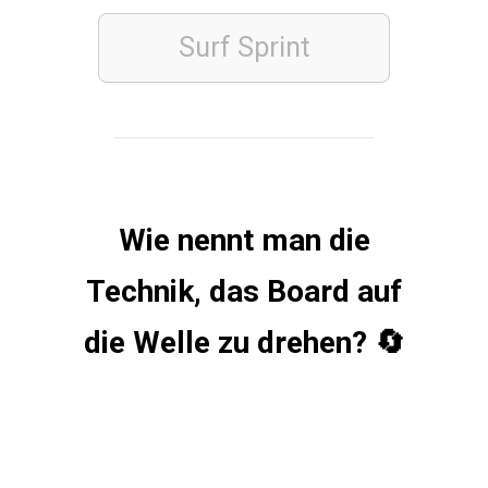
t
ü
Surf Sprint
b
e
r
T
r
a
Wie nennt man die
i
Technik, das Board auf
n
i
die Welle zu drehen? 🔄
n
g
s
m