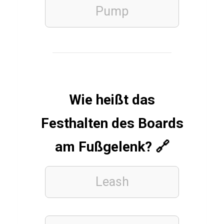
SPIELE
Pump
Q
u
i
z
ü
b
Wie heißt das
e
Festhalten des Boards
r
P
am Fußgelenk? 🔗
e
r
Leash
s
o
n