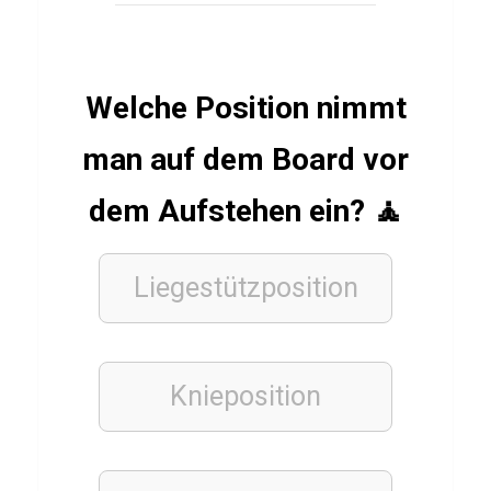
i
n
g
Welche Position nimmt
s
a
man auf dem Board vor
n
dem Aufstehen ein? 🧘
p
a
s
Liegestützposition
s
u
n
Knieposition
g
C
a