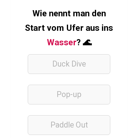
Q
u
Wie nennt man den
i
Start vom Ufer aus ins
z
ü
Wasser
? 🌊
b
e
Duck Dive
r
K
h
a
Pop-up
o
M
o
Paddle Out
o