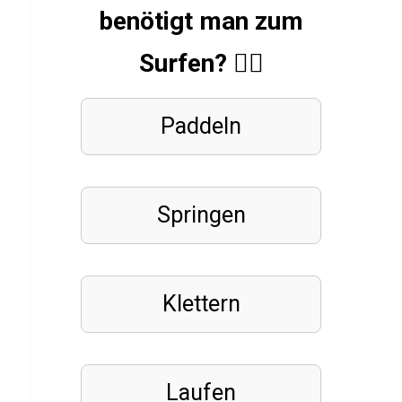
benötigt man zum
z
ü
Surfen? 🏄‍♂️
b
e
Paddeln
r
F
u
l
Springen
l
M
e
Klettern
t
a
l
Laufen
J