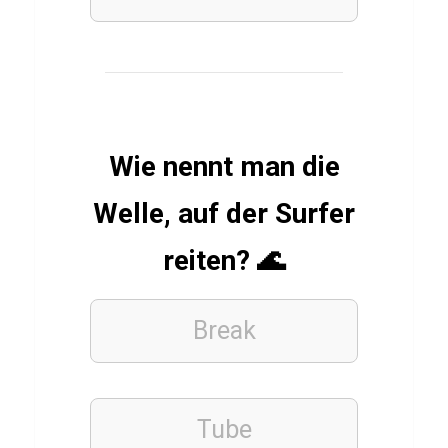
a
c
k
e
t
Wie nennt man die
Welle, auf der Surfer
LEBENSMITTEL
Q
reiten? 🌊
u
i
Break
z
ü
b
Tube
e