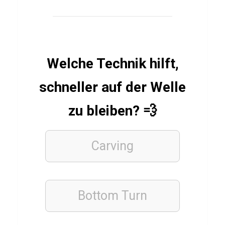
n
KRYPTOWÄHRUNGEN
Welche Technik hilft,
Q
u
schneller auf der Welle
i
z
zu bleiben? 💨
ü
b
Carving
e
r
S
Bottom Turn
o
l