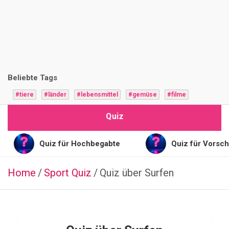
i
z
F
r
Beliebte Tags
a
#tiere
#länder
#lebensmittel
#gemüse
#filme
g
Quiz
e
n
Quiz für Hochbegabte
Quiz für Vorschulkinder
Home
Sport Quiz
LÄNDER
Quiz über Surfen
S
a
n