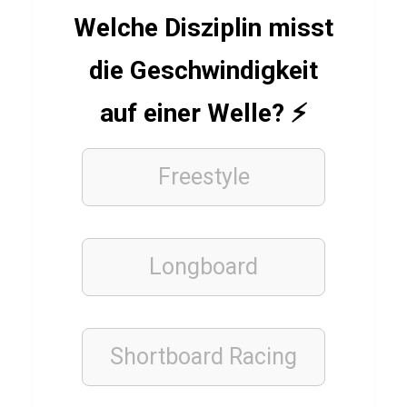
Q
Welche Disziplin misst
u
die Geschwindigkeit
i
z
auf einer Welle? ⚡
Freestyle
FITNESS
KRAFTTRAINING
Q
u
Longboard
i
z
T
Shortboard Racing
e
s