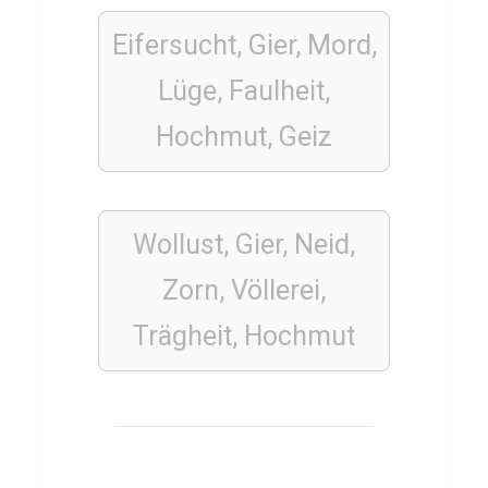
d
Eifersucht, Gier, Mord,
e
s
Lüge, Faulheit,
Hochmut, Geiz
PROMI
QUIZ
Q
Wollust, Gier, Neid,
u
i
Zorn, Völlerei,
z
Trägheit, Hochmut
ü
b
e
r
A