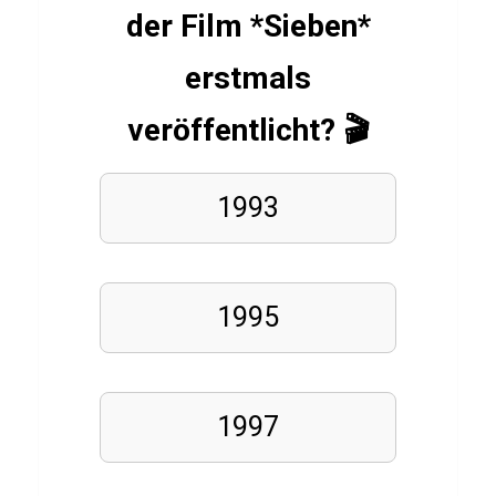
der Film *Sieben*
MUSIKER
Q
erstmals
u
i
veröffentlicht? 🎬
z
ü
1993
b
e
r
Z
1995
a
y
n
1997
M
a