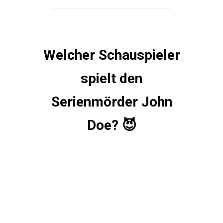
e
r
M
Welcher Schauspieler
a
r
spielt den
g
a
Serienmörder John
r
Doe? 😈
i
n
e
AKTIEN
&
BÖRSE