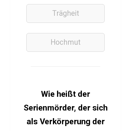
e
n
Trägheit
Q
u
i
Hochmut
z
PFLANZEN
L
ö
Wie heißt der
w
e
Serienmörder, der sich
n
als Verkörperung der
z