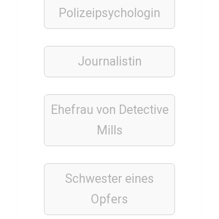
KINDER
Polizeipsychologin
QUIZ
Q
u
i
Journalistin
z
f
ü
Ehefrau von Detective
r
Mills
K
i
n
d
Schwester eines
e
Opfers
r