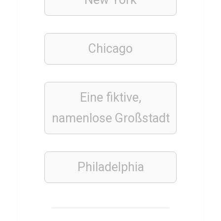
s
v
e
Chicago
r
s
c
h
Eine fiktive,
u
namenlose Großstadt
l
d
u
Philadelphia
n
g