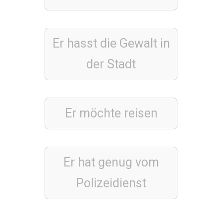
Q
u
i
Er hasst die Gewalt in
z
der Stadt
LÄNDER
S
Er möchte
reisen
l
o
w
Er hat genug vom
a
k
Polizeidienst
e
i