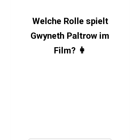
SCHAUSPIELER
J
o
Welche Rolle spielt
n
Gwyneth Paltrow im
n
y
Film? 👩
D
e
p
p
Q
u
i
z