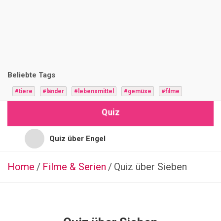
i
z
F
r
Beliebte Tags
a
#tiere
#länder
#lebensmittel
#gemüse
#filme
g
Quiz
e
n
Quiz über Engel
Quiz für Jugendliche
Home
Filme & Serien
PFLANZEN
Quiz über Sieben
Q
Quiz für Hochbegabte
u
i
Quiz für Vorschulkinder