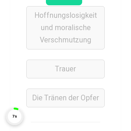
e
Hoffnungslosigkeit
n
Q
und moralische
u
Verschmutzung
i
z
Trauer
ERNÄHRUNG
FITNESS
Q
Die Tränen der Opfer
u
i
z
7s
T