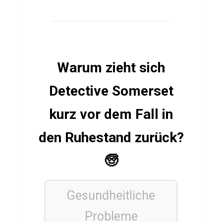
a
b
1
3
Warum zieht sich
FUSSBALLVEREINE
Detective Somerset
V
kurz vor dem Fall in
f
L
den Ruhestand zurück?
B
o
🧓
c
h
Gesundheitliche
u
Probleme
m