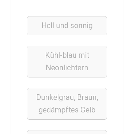
Q
u
i
Hell und sonnig
z
ü
b
Kühl-blau mit
e
r
Neonlichtern
L
i
o
Dunkelgrau, Braun,
n
gedämpftes Gelb
TIERE
B