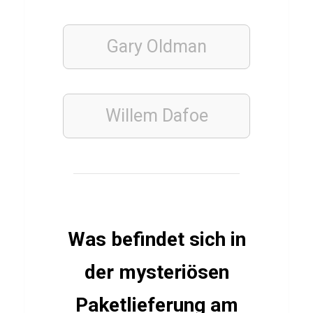
n
d
Gary Oldman
e
n
s
t
Willem Dafoe
r
a
t
e
g
i
Was befindet sich in
e
der mysteriösen
n
Paketlieferung am