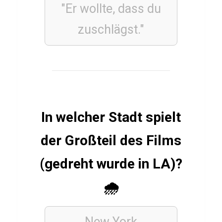
WIRTSCHAFT
"Er wollte, dass du
UND
WELTFINANZEN
zuschlägst."
Q
u
i
z
ü
b
In welcher Stadt spielt
e
r
der Großteil des Films
S
(gedreht wurde in LA)?
t
a
🌧️
a
t
New York