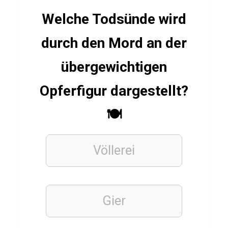
l
Welche Todsünde wird
e
durch den Mord an der
x
i
übergewichtigen
s
Opferfigur dargestellt?
R
e
🍽️
n
Völlerei
TIERE
H
y
Gier
ä
n