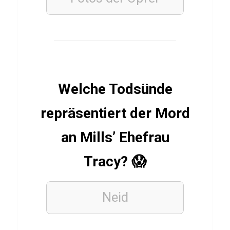
e
i
ß
L
o
Welche Todsünde
h
n
repräsentiert der Mord
e
an Mills’ Ehefrau
Tracy? 😱
PROMI
QUIZ
Q
Neid
u
i