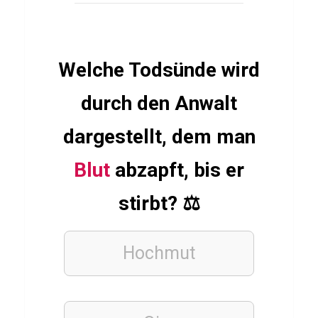
Q
u
i
Welche Todsünde wird
z
durch den Anwalt
ESSSEN
dargestellt, dem man
&
TRINKEN
Blut
abzapft, bis er
Q
u
stirbt? ⚖️
i
z
Hochmut
ü
b
e