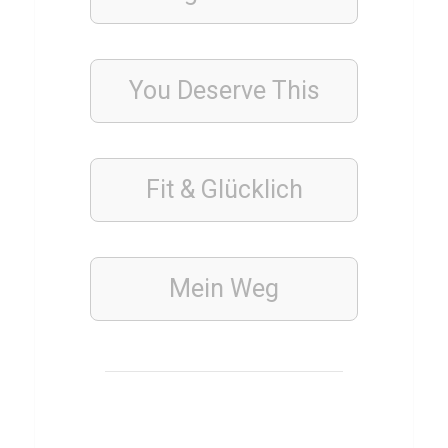
TRINKEN
THAILÄNDISCH
Q
You Deserve This
u
i
z
ü
Fit & Glücklich
b
e
r
Mein Weg
P
l
a
R
a