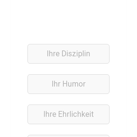
k
a
r
e
s
t
Ihre Disziplin
LEBENSMITTEL
Q
Ihr Humor
u
i
z
Ihre Ehrlichkeit
ü
b