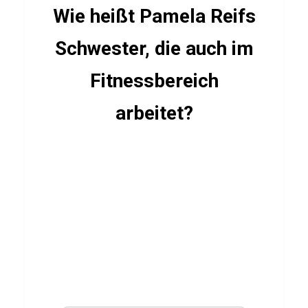
z
Wie heißt Pamela Reifs
ü
b
Schwester, die auch im
e
Fitnessbereich
r
L
arbeitet?
o
r
e
n
G
r
a
y