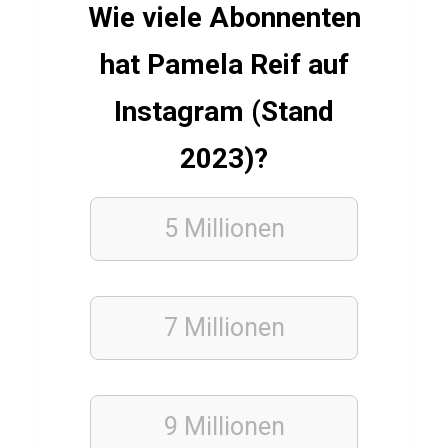
d
Wie viele Abonnenten
P
hat Pamela Reif auf
r
i
Instagram (Stand
k
2023)?
NATUR
5 Millionen
WISSENS
QUIZ
W
e
7 Millionen
l
t
a
9 Millionen
l