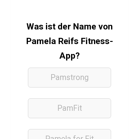
s
t
e
Was ist der Name von
u
e
Pamela Reifs Fitness-
r
App?
u
n
g
Pamstrong
LEBENSMITTEL
PamFit
Q
u
i
z
Pamela for Fit