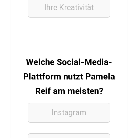
e
Ihre Kreativität
r
E
i
s
Welche Social-Media-
SPIELE
Q
Plattform nutzt Pamela
u
i
Reif am meisten?
z
ü
Instagram
b
e
r