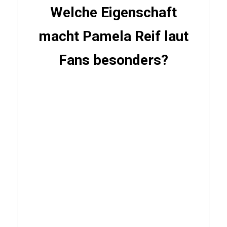
a
Welche Eigenschaft
t
t
macht Pamela Reif laut
Fans besonders?
STÄDTE
Q
u
i
z
ü
b
e
r
B
u