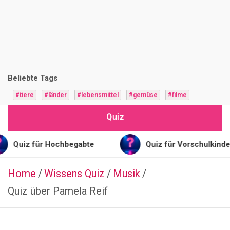
i
z
F
r
Beliebte Tags
a
#tiere
#länder
#lebensmittel
#gemüse
#filme
g
Quiz
e
n
für Hochbegabte
Quiz für Vorschulkinder
Home
Wissens Quiz
ALLGEMEIN
Musik
Q
Quiz über Pamela Reif
u
i