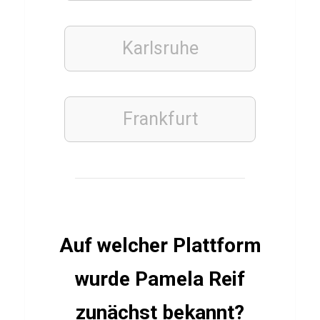
r
Q
u
Karlsruhe
i
z
Frankfurt
FITNESS
SPORTWISSENSCHAFT
& TRAININGSLEHRE
Q
u
i
Auf welcher Plattform
z
wurde Pamela Reif
T
e
zunächst bekannt?