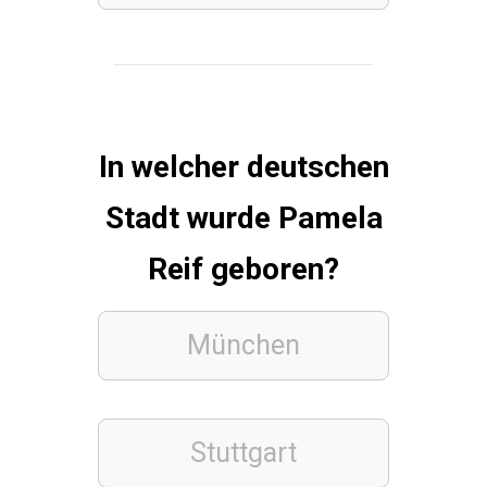
f
ä
n
g
e
In welcher deutschen
r
Stadt wurde Pamela
Reif geboren?
LEBENSMITTEL
K
r
München
ä
u
t
Stuttgart
e