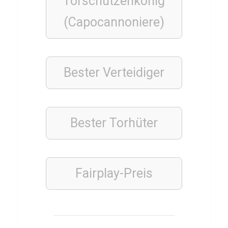
Torschützenkönig
a
n
(Capocannoniere)
d
e
r
Bester Verteidiger
V
a
a
Bester Torhüter
r
t
Fairplay-Preis
LEBENSMITTEL
Q
u
i