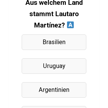
P
Aus welchem Land
a
stammt Lautaro
n
c
Martínez?
a
k
Brasilien
e
s
Uruguay
GEMÜSE
LEBENSMITTEL
A
Argentinien
r
t
i