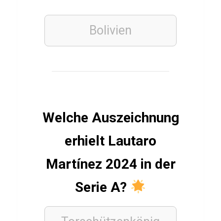
Q
u
Bolivien
i
z
ü
b
e
r
Welche Auszeichnung
R
a
erhielt Lautaro
f
Martínez 2024 in der
a
e
Serie A?
l
v