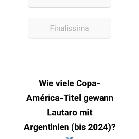
e
n
0
Finalissima
5
TIERE
O
z
Wie viele Copa-
e
l
América-Titel gewann
o
Lautaro mit
t
Q
Argentinien (bis 2024)?
u