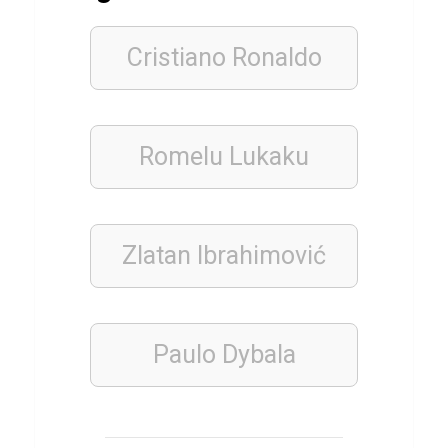
i
z
Cristiano Ronaldo
ü
b
e
r
Romelu Lukaku
W
i
n
Zlatan Ibrahimović
o
n
a
Paulo Dybala
R
y
d