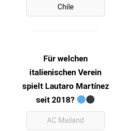
s
Chile
c
h
o
c
k
e
Für welchen
Q
italienischen Verein
u
i
spielt Lautaro Martínez
z
seit 2018?
ALLGEMEIN
AC
Mailand
Q