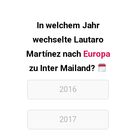
e
r
In welchem Jahr
FITNESS
wechselte Lautaro
KRAFTTRAINING
Q
Martínez nach
Europa
u
zu Inter Mailand?
i
z
T
2016
e
s
t
2017
ü
b