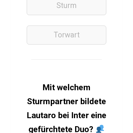
s
Sturm
C
r
e
Torwart
e
d
Q
u
i
z
Mit welchem
Sturmpartner bildete
SCHAUSPIELER
Lautaro bei Inter eine
Q
u
gefürchtete Duo?