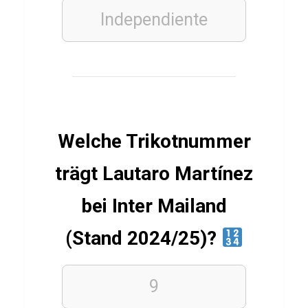
a
Independiente
m
FUSSBALLVEREINE
Q
u
Welche Trikotnummer
i
trägt Lautaro Martínez
z
ü
bei Inter Mailand
b
e
(Stand 2024/25)?
r
F
9
S