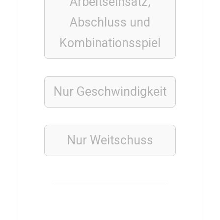
Arbeitseinsatz,
e
Abschluss und
r
Kombinationsspiel
H
y
d
e
Nur Geschwindigkeit
r
a
b
Nur Weitschuss
a
d
i
B
i