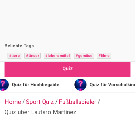
i
z
F
r
Beliebte Tags
a
#tiere
#länder
#lebensmittel
#gemüse
#filme
g
Quiz
e
n
z für Hochbegabte
Quiz für Vorschulkinder
Home
Sport Quiz
CHINESISCH
Fußballspieler
ESSSEN
Quiz über Lautaro Martínez
&
TRINKEN
Q