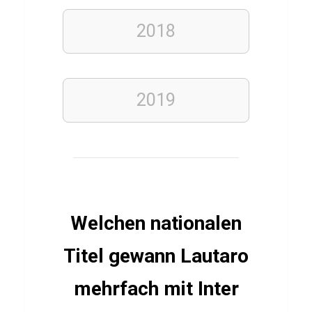
e
2018
r
T
r
a
2019
i
n
i
n
g
s
Welchen nationalen
k
Titel gewann Lautaro
o
n
mehrfach mit Inter
t