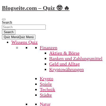
Skip
Blogseite.com – Quiz 🤓 🔥
to
content
Search
Search
Quiz Menü
Quiz Menü
Wissens Quiz
Finanzen
Aktien & Börse
Banken und Zahlungsmittel
Geld und Alltag
Kryptowährungen
Krypto
Spiele
Technik
Städte
Natur