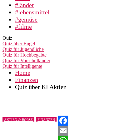
#länder
#lebensmittel
#gemüse
#filme
Quiz
Quiz über Engel
Quiz für Jugendliche
Quiz für Hochbegabte
Quiz für Vorschulkinder
Quiz für Intelligente
Home
Finanzen
Quiz über KI Aktien
AKTIEN & BÖRSE
FINANZEN
Facebook