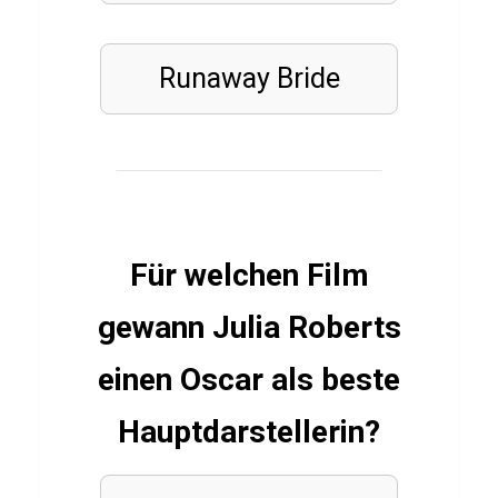
J
e
Runaway Bride
s
p
e
r
G
r
Für welchen Film
ø
n
gewann Julia Roberts
k
einen Oscar als beste
j
æ
Hauptdarstellerin?
r