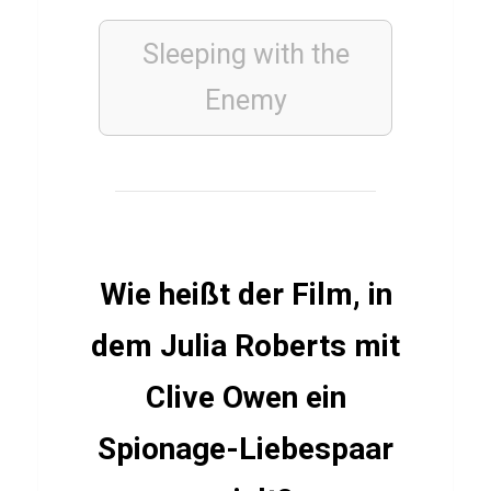
n
Sleeping with the
z
Q
Enemy
u
i
z
FINANZEN
Wie heißt der Film, in
WIRTSCHAFT
UND
dem Julia Roberts mit
WELTFINANZEN
Q
Clive Owen ein
u
i
Spionage-Liebespaar
z