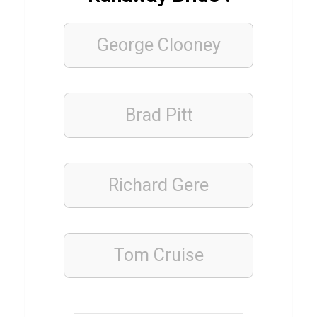
i
o
George Clooney
n
A
u
f
Brad Pitt
b
a
u
Richard Gere
PFLANZEN
Q
Tom Cruise
u
i
z