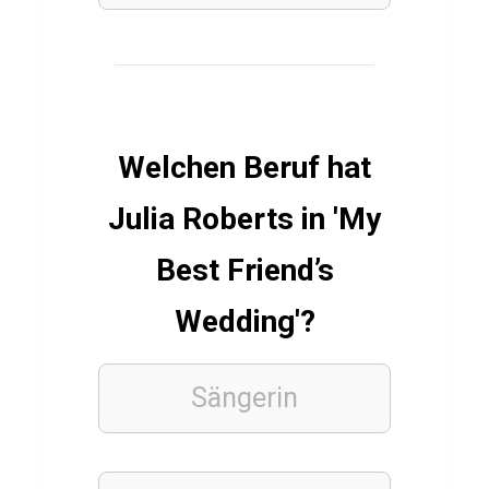
r
B
a
d
m
Welchen Beruf hat
i
Julia Roberts in 'My
n
t
Best Friend’s
o
Wedding'?
n
Sängerin
FUSSBALLVEREINE
Q
u