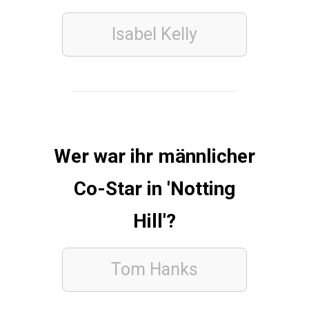
l
l
Isabel Kelly
k
u
n
s
t
l
Wer war ihr männlicher
a
Co-Star in 'Notting
u
f
Hill'?
WISSENS
Tom Hanks
QUIZ
Q