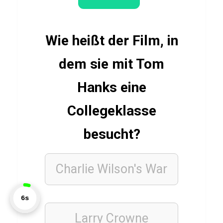
b
e
r
Wie heißt der Film, in
C
dem sie mit Tom
a
r
Hanks eine
d
Collegeklasse
i
o
besucht?
f
ü
Charlie Wilson's War
r
F
7s
e
t
Larry Crowne