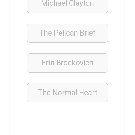
Michael Clayton
i
z
The Pelican Brief
ALLGEMEIN
Q
u
Erin Brockovich
i
z
ü
The Normal Heart
b
e
r
K
e