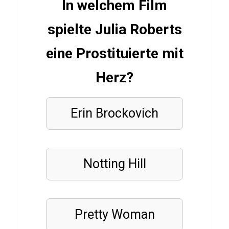
K
In welchem Film
e
spielte Julia Roberts
b
a
eine Prostituierte mit
p
Herz?
FUSSBALLSPIELER
Erin Brockovich
Q
u
i
z
Notting Hill
ü
b
e
Pretty Woman
r