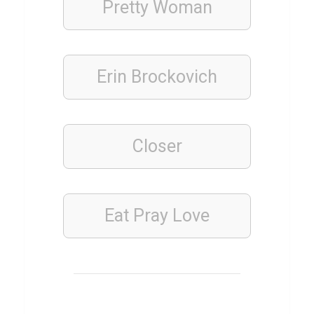
Pretty Woman
HIP-
HOP
Q
Erin Brockovich
u
i
z
ü
Closer
b
e
r
Eat Pray Love
M
o
z
z
i