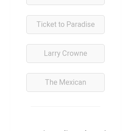
u
i
z
Ticket to Paradise
ü
b
e
Larry Crowne
r
E
n
The Mexican
e
r
g
i
e
p