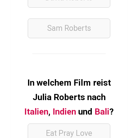
t
a
l
e
Sam Roberts
B
a
n
k
e
In welchem Film reist
n
Julia Roberts nach
FINANZEN
Italien
,
Indien
und
Bali
?
WIRTSCHAFT
UND
WELTFINANZEN
Eat Pray Love
Q