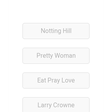
SERIEN
X
-
M
Notting Hill
e
n
Q
u
Pretty Woman
i
z
Eat Pray Love
FUSSBALLSPIELER
Q
u
Larry Crowne
i