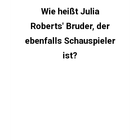
f
Wie heißt Julia
i
r
Roberts' Bruder, der
ebenfalls Schauspieler
ALLGEMEIN
ist?
M
o
d
e
Q
u
i
z