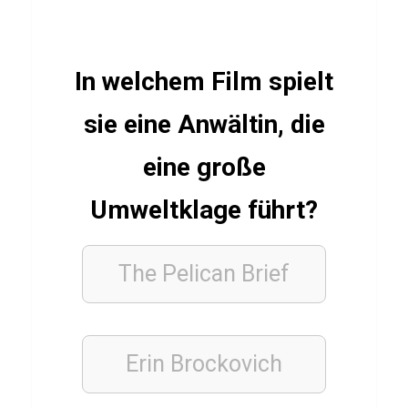
ü
b
In welchem Film spielt
e
r
sie eine Anwältin, die
W
e
eine große
i
Umweltklage führt?
ß
d
o
The Pelican Brief
r
n
Erin Brockovich
WISSENS