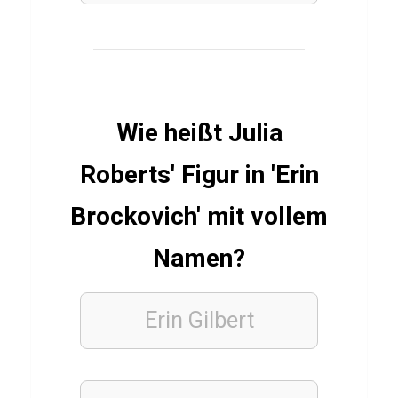
z
ü
b
e
Wie heißt Julia
r
M
Roberts' Figur in 'Erin
a
r
Brockovich' mit vollem
c
Namen?
e
l
l
Erin Gilbert
J
a