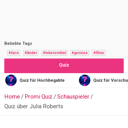
i
z
F
r
Beliebte Tags
a
#tiere
#länder
#lebensmittel
#gemüse
#filme
g
Quiz
e
n
Quiz für Hochbegabte
Quiz für Vorschulkinder
Home
Promi Quiz
ESSSEN
Schauspieler
&
Quiz über Julia Roberts
TRINKEN
TÜRKISCH
Q