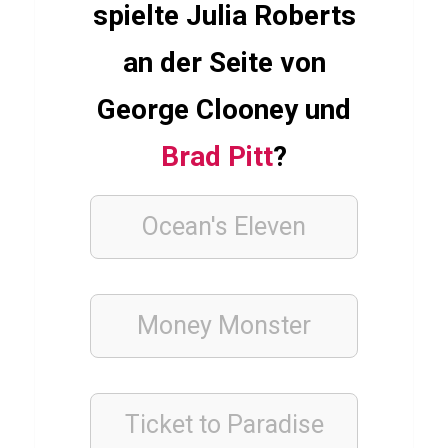
e
spielte Julia Roberts
n
an der Seite von
George Clooney und
WISSENS
QUIZ
Brad Pitt
?
Q
u
i
Ocean's Eleven
z
ü
b
Money Monster
e
r
T
Ticket to Paradise
i