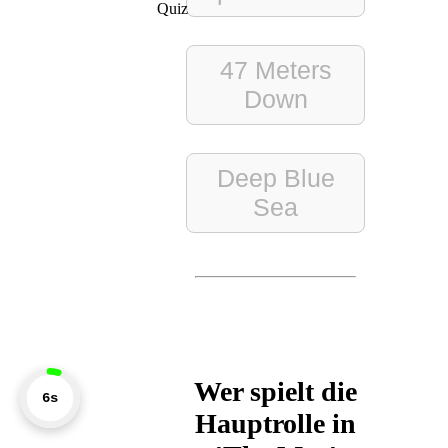
Quiz
47 Meters
Down
Deep Blue
Sea
Wer spielt die
7s
Hauptrolle in