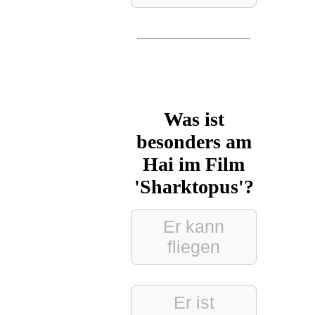
Was ist
besonders am
Hai im Film
'Sharktopus'?
Er kann
fliegen
Er ist