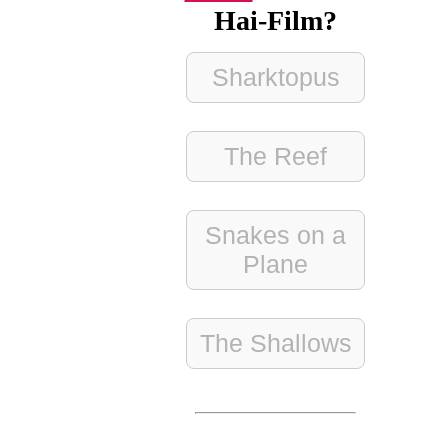
Hai-Film?
Sharktopus
The Reef
Snakes on a
Plane
The Shallows