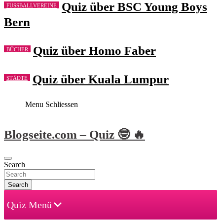
Quiz über BSC Young Boys
FUSSBALLVEREINE
Bern
Quiz über Homo Faber
BÜCHER
Quiz über Kuala Lumpur
STÄDTE
Menu Schliessen
Skip
Blogseite.com – Quiz 🤓 🔥
to
content
Search
Search
Quiz Menü