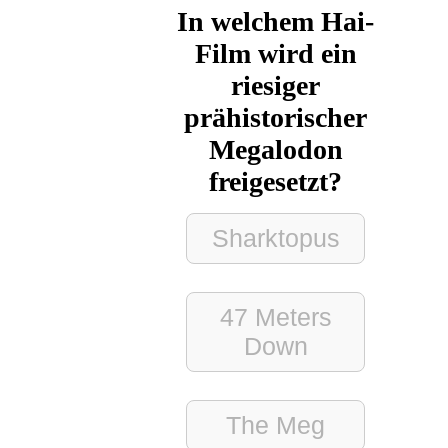
In welchem Hai-
Film wird ein
riesiger
prähistorischer
Megalodon
freigesetzt?
Sharktopus
47 Meters
Down
The Meg