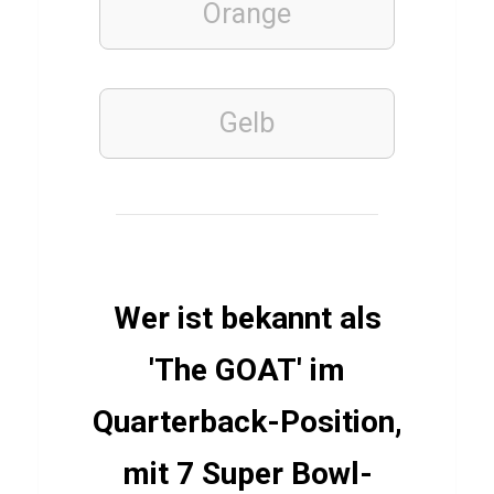
e
Orange
n
i
m
Gelb
F
i
t
n
e
s
Wer ist bekannt als
s
'The GOAT' im
Quarterback-Position,
GESCHICHTE
Q
mit 7 Super Bowl-
u