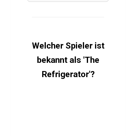
i
z
ü
b
e
Welcher Spieler ist
r
bekannt als 'The
P
a
Refrigerator'?
p
e
r
M
a
r
i