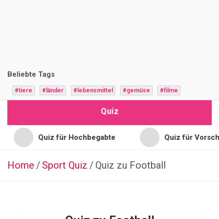
i
z
F
r
Beliebte Tags
a
#tiere
#länder
#lebensmittel
#gemüse
#filme
g
Quiz
e
n
Quiz für Hochbegabte
Quiz für Vorschulkinder
Home
Sport Quiz
NATUR
Quiz zu Football
B
i
o