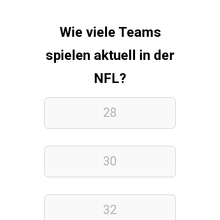
F
e
t
Wie viele Teams
t
spielen aktuell in der
v
e
NFL?
r
b
28
r
e
n
30
n
u
n
g
32