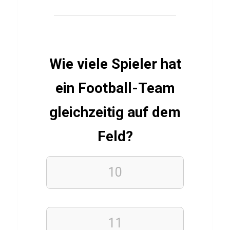
LEBENSMITTEL
H
o
p
Wie viele Spieler hat
f
e
ein Football-Team
n
gleichzeitig auf dem
Q
u
Feld?
i
z
10
FINANZEN
KRYPTOWÄHRUNGEN
11
Q