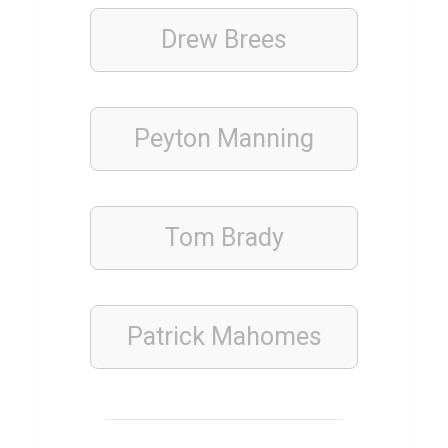
Drew Brees
ERNÄHRUNG
FITNESS
Q
u
Peyton Manning
i
z
T
Tom Brady
e
s
t
ü
Patrick Mahomes
b
e
r