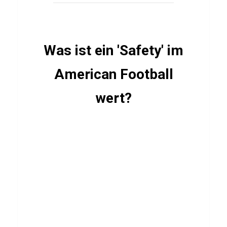
a
r
o
Was ist ein 'Safety' im
American Football
STOFFE
Q
wert?
u
i
z
ü
b
e
r
R