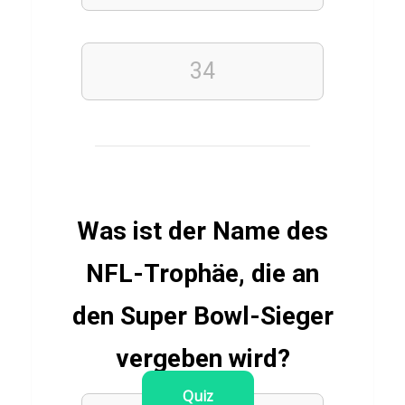
E
r
n
34
ä
h
r
u
n
g
Was ist der Name des
NFL-Trophäe, die an
FINANZEN
den Super Bowl-Sieger
GELD
UND
ALLTAG
vergeben wird?
Q
u
Quiz