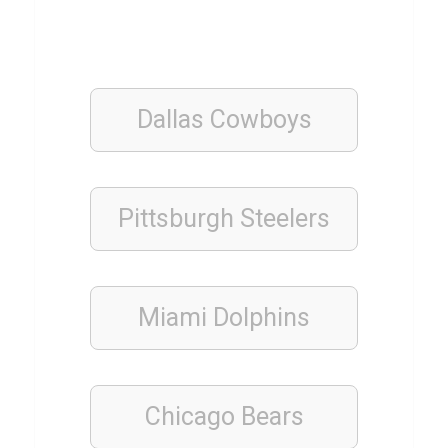
b
ü
c
h
Dallas Cowboys
e
r
Q
Pittsburgh Steelers
u
i
z
Miami Dolphins
FINANZEN
WIRTSCHAFT
Chicago
Bears
UND
WELTFINANZEN