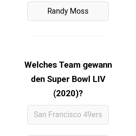
Q
u
Randy Moss
i
z
ü
b
e
Welches Team gewann
r
R
den Super Bowl LIV
i
v
(2020)?
e
r
San Francisco
49ers
P
l