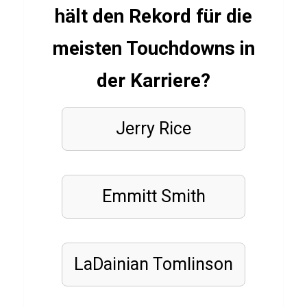
ü
hält den Rekord für die
b
meisten Touchdowns in
e
r
der Karriere?
D
o
Jerry Rice
l
m
a
Emmitt Smith
d
e
s
LaDainian Tomlinson
FUSSBALLVEREINE