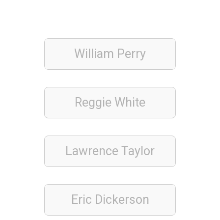
o
William Perry
ESSSEN
&
TRINKEN
Q
u
Reggie White
i
z
ü
Lawrence Taylor
b
e
r
Eric Dickerson
K
ü