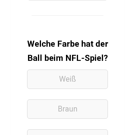
u
i
z
T
e
Welche Farbe hat der
s
t
Ball beim NFL-Spiel?
ü
b
Weiß
e
r
D
Braun
i
ä
t