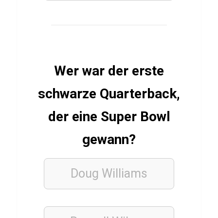
Q
u
i
z
ü
Wer war der erste
b
schwarze Quarterback,
e
r
der eine Super Bowl
B
I
gewann?
P
Doug Williams
CARDIO &
AUSDAUER
FITNESS