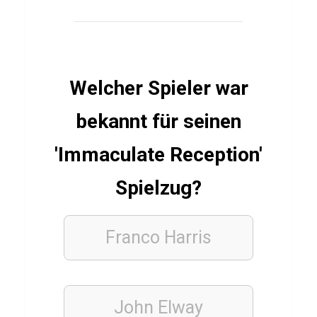
C
a
r
d
Welcher Spieler war
i
o
bekannt für seinen
'Immaculate Reception'
PFLANZEN
Spielzug?
Q
u
i
Franco Harris
z
ü
b
John Elway