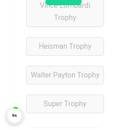
Vince Lombardi
i
z
Trophy
ü
b
e
Heisman Trophy
r
G
e
Walter Payton Trophy
l
d
g
e
Super Trophy
s
7s
c
h