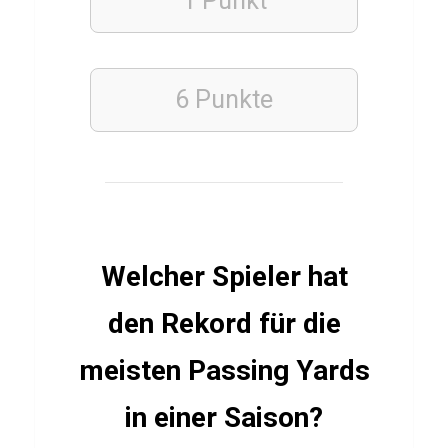
1 Punkt
ü
b
e
6 Punkte
r
R
o
t
e
G
Welcher Spieler hat
r
ü
den Rekord für die
t
meisten Passing Yards
z
e
in einer Saison?