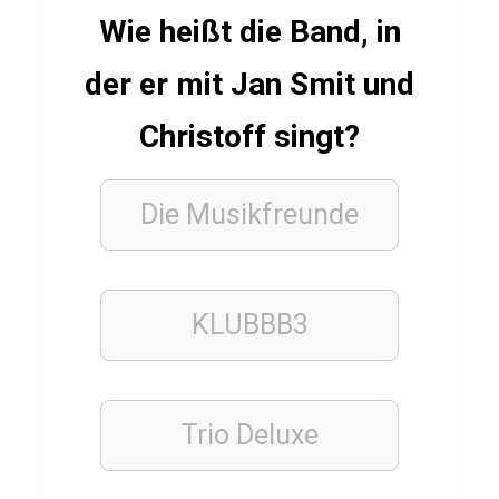
e
Wie heißt die Band, in
r
S
der er mit Jan Smit und
p
Christoff singt?
ä
t
z
Die Musikfreunde
l
e
KLUBBB3
GESCHICHTE
Q
u
Trio Deluxe
i
z