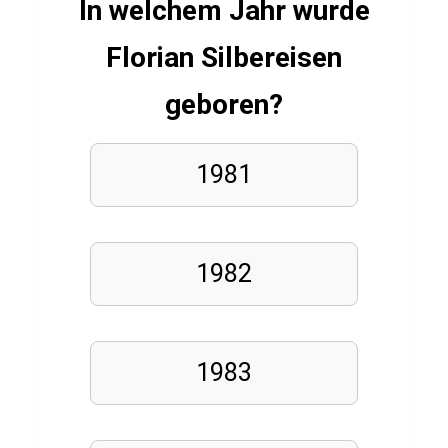
e
In welchem Jahr wurde
s
Florian Silbereisen
t
ü
geboren?
b
e
1981
r
F
e
t
1982
t
v
e
1983
r
b