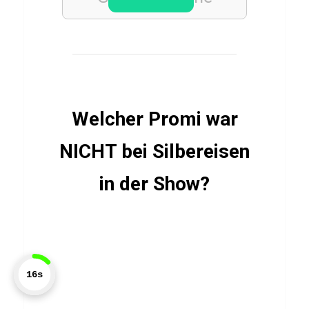
f
H
a
k
i
Welcher Promi war
m
i
NICHT bei Silbereisen
in der Show?
LEBENSMITTEL
T
r
ü
f
16s
f