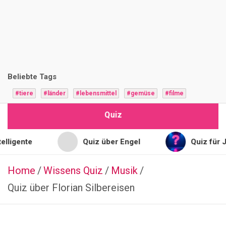
i
z
F
r
Beliebte Tags
a
#tiere
#länder
#lebensmittel
#gemüse
#filme
g
Quiz
e
n
Quiz über Engel
Quiz für Jugendlic
Home
Wissens Quiz
ERDKUNDE
Musik
P
Quiz über Florian Silbereisen
o
l