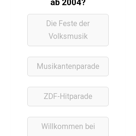
ab 2004?
a
u
c
Die Feste der
h
Volksmusik
Q
u
i
Musikantenparade
z
DEUTSCH
ZDF-Hitparade
ESSSEN
&
TRINKEN
Q
Willkommen bei
u