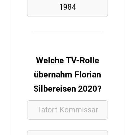
r
1984
e
n
n
u
n
g
Welche TV-Rolle
T
r
übernahm Florian
a
Silbereisen 2020?
i
n
i
Tatort-Kommissar
n
g