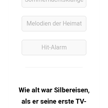
D
y
n
Melodien der Heimat
a
m
o
Hit-Alarm
ESSSEN
&
TRINKEN
GRIECHISCH
Q
u
Wie alt war Silbereisen,
i
als er seine erste TV-
z