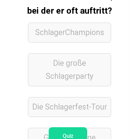
bei der er oft auftritt?
FUSSBALLSPIELER
Q
SchlagerChampions
u
i
z
ü
Die große
b
Schlagerparty
e
r
A
Die Schlagerfest-Tour
c
h
r
Quiz
a
Goldene Bühne