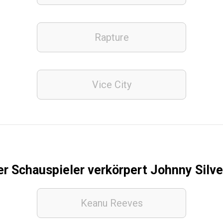
Rapture
Vice City
r Schauspieler verkörpert Johnny Silv
Keanu Reeves