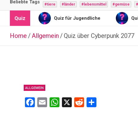
Beliebte Tags
#tiere
#länder
#lebensmittel
#gemüse
#
Quiz
 Engel
Quiz für Jugendliche
Quiz fü
Home
Allgemein
Quiz über Cyberpunk 2077
ALLGEMEIN
F
E
W
X
R
T
a
m
h
e
eil
ce
ail
at
d
e
b
s
di
n