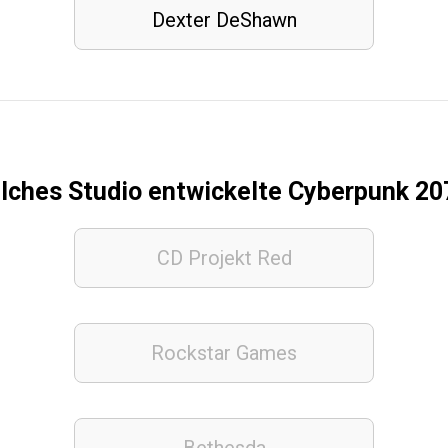
Dexter
DeShawn
lches Studio entwickelte Cyberpunk 20
CD Projekt Red
Rockstar Games