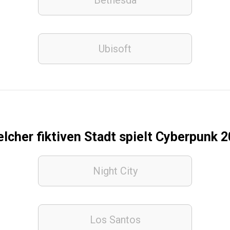
Bethesda
Ubisoft
elcher fiktiven Stadt spielt Cyberpunk 
Night City
Los Santos