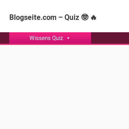
Skip
to
Blogseite.com – Quiz 🤓 🔥
content
Wissens Quiz