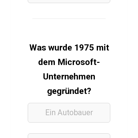
u
i
z
ü
b
Was wurde 1975 mit
e
dem Microsoft-
r
L
Unternehmen
i
gegründet?
o
n
’
Ein Autobauer
s
H