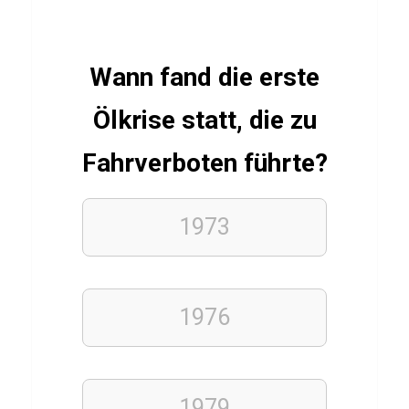
SCHAUSPIELER
Wann fand die erste
Q
u
Ölkrise statt, die zu
i
Fahrverboten führte?
z
ü
b
1973
e
r
S
1976
t
e
v
1979