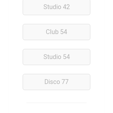
Studio 42
ERDKUNDE
Q
u
i
Club 54
z
z
u
Studio 54
m
U
m
w
Disco 77
e
l
t
s