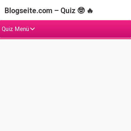
Skip
Blogseite.com – Quiz 🤓 🔥
to
content
Quiz Menü
W
e
i
t
e
T
O
P
Q
u