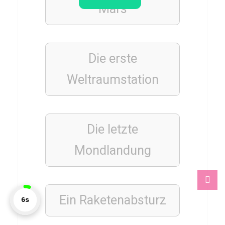
i
Mars
n
M
a
Die erste
n
Weltraumstation
DEUTSCH
ESSSEN
&
Die letzte
TRINKEN
Q
Mondlandung
u
i
z
Ein Raketenabsturz
7s
ü
b