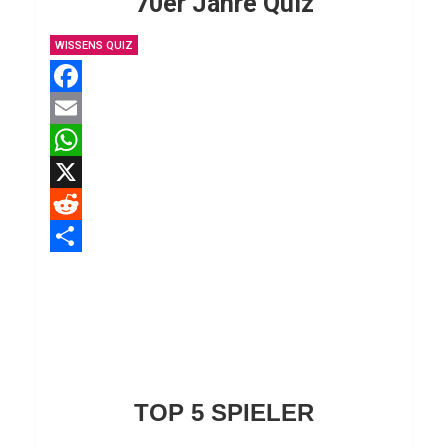
70er Jahre Quiz
z
Quiz für Intelligente
WISSENS QUIZ
T
e
F
s
a
E
t
ü
c
m
W
b
e
a
h
X
e
b
i
a
R
r
o
l
t
e
T
E
o
s
d
e
r
k
A
d
i
n
p
i
l
ä
p
t
e
TOP 5 SPIELER
h
n
r