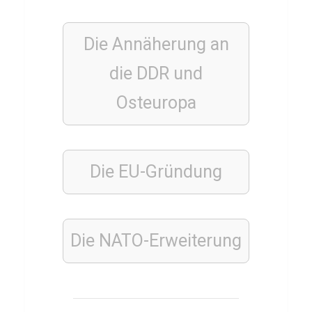
z
Die Annäherung an
die
DDR
und
WISSENS
QUIZ
Osteuropa
R
e
a
l
Die EU-Gründung
s
c
h
Die NATO-Erweiterung
u
l
e