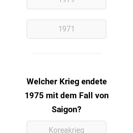
e
n
S
e
1971
a
g
a
l
Welcher Krieg endete
SPIELE
Q
1975 mit dem Fall von
u
Saigon?
i
z
ü
Koreakrieg