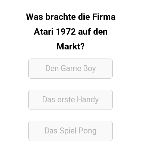
c
Was brachte die Firma
h
u
Atari 1972 auf den
t
z
Markt?
Den
Game Boy
SPORT
QUIZ
Q
u
Das erste Handy
i
z
ü
Das Spiel
b
Pong
e