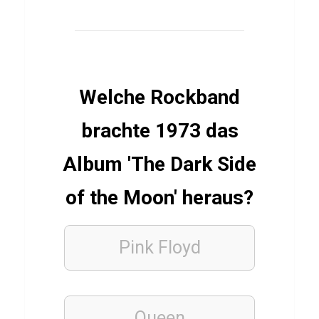
e
r
M
i
Welche Rockband
m
o
brachte 1973 das
s
Album 'The Dark Side
a
S
of the Moon' heraus?
a
l
Pink Floyd
a
d
Queen