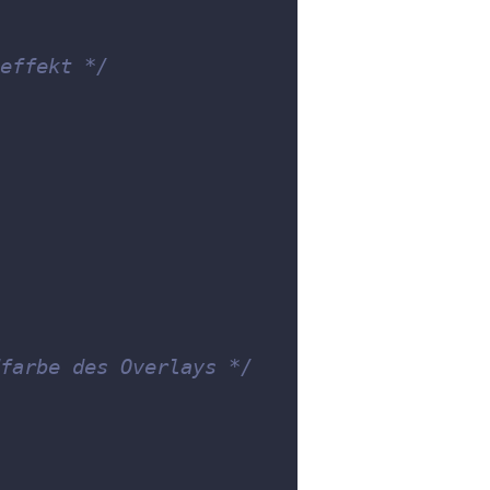
effekt */
farbe des Overlays */