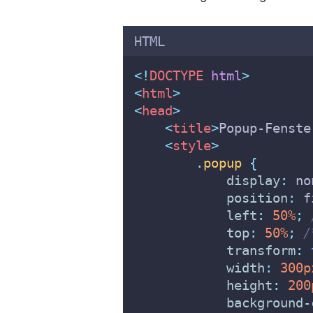
HTML
<!
DOCTYPE
html
>
<
html
>
<
head
>
<
title
>
Popup-Fenste
    <
style
>
.
popup
{
display
:
 no
position
:
 f
left
:
50%
;
top
:
50%
;
/
transform
:
width
:
300p
height
:
200
background-