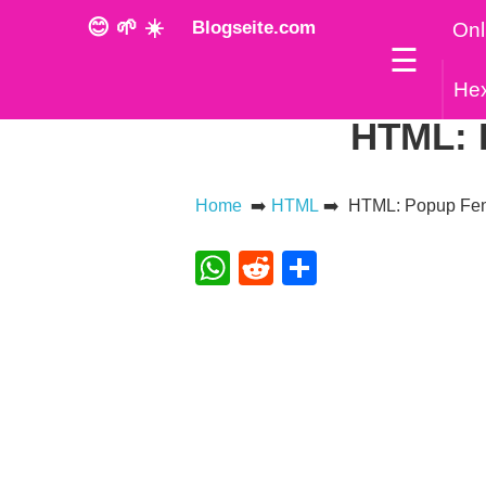
😊 🌱 ☀️
Blogseite.com
Onl
☰
He
HTML: P
Home
➡️
HTML
➡️ HTML: Popup Fenst
WhatsApp
Reddit
Teilen