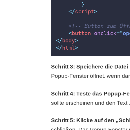
}
</
script
>
<!-- Button zum Öff
<
button
onclick
=
"
op
</
body
>
</
html
>
Schritt 3: Speichere die Date
Popup-Fenster öffnet, wenn dara
Schritt 4: Teste das Popup-Fe
sollte erscheinen und den Text „
Schritt 5: Klicke auf den „Sc
schließen. Das Popup-Fenster 