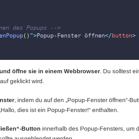
nen des Popups -->
enPopup
()
"
>
Popup-Fenster öffnen
</
button
>
i und öffne sie in einem Webbrowser
. Du solltest 
uf geklickt wird.
nster
, indem du auf den „Popup-Fenster öffnen“-But
Hallo, dies ist ein Popup-Fenster!“ enthalten.
hließen“-Button
innerhalb des Popup-Fensters, um 
sollte ausgeblendet werden.