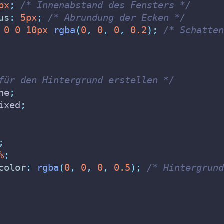
px
;
/* Innenabstand des Fensters */
us
:
5px
;
/* Abrundung der Ecken */
0
0
10px
rgba
(
0
,
0
,
0
,
0.2
);
/* Schatten
für den Hintergrund erstellen */
ne
;
ixed
;
;
%
;
color
:
rgba
(
0
,
0
,
0
,
0.5
);
/* Hintergrund