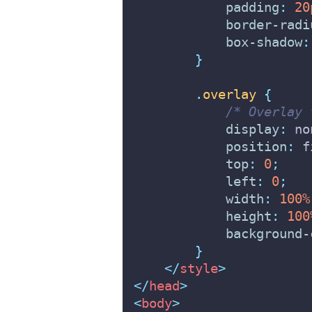
padding
:
20
border-radi
box-shadow
:
}
.
overlay
{
/* Overlay 
display
:
 no
position
:
 f
top
:
0
;
left
:
0
;
width
:
100%
height
:
100
background-
}
</
style
>
</
head
>
<
body
>