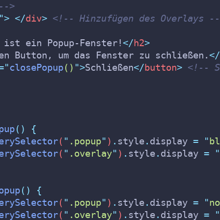
-->
"
>
</
div
>
<!-- Hinzufügen des Overlays --
 ist ein Popup-Fenster!
</
h2
>
en Button, um das Fenster zu schließen.
</
=
"
closePopup
()
"
>
Schließen
</
button
>
<!-- S
pup
()
{
erySelector
(
"
.popup
"
)
.
style
.
display
=
"
bl
erySelector
(
"
.overlay
"
)
.
style
.
display
=
"
opup
()
{
erySelector
(
"
.popup
"
)
.
style
.
display
=
"
no
erySelector
(
"
.overlay
"
)
.
style
.
display
=
"