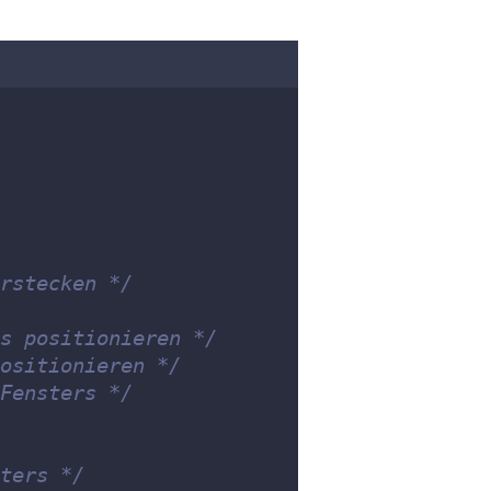
rstecken */
s positionieren */
ositionieren */
Fensters */
ters */