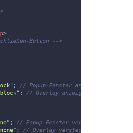
>
p
>
chließen-Button -->
ock
"
;
// Popup-Fenster anzeigen
block
"
;
// Overlay anzeigen
ne
"
;
// Popup-Fenster verstecken
none
"
;
// Overlay verstecken