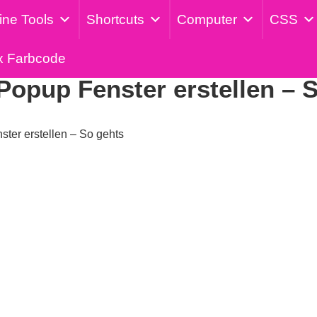
ine Tools
Shortcuts
Computer
CSS
Veröffentlicht am: 26. Mai 2024
x Farbcode
opup Fenster erstellen – 
er erstellen – So gehts