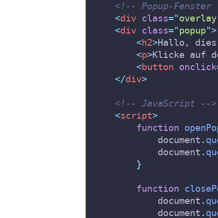
<!-- Popup-Fenster 
<
div
class
=
"
overlay
<
div
class
=
"
popup
"
>
<
h2
>
Hallo, dies
<
p
>
Klicke auf d
<
button
onclick
</
div
>
<!-- JavaScript -->
    <
script
>
function
openPo
document
.
qu
document
.
qu
}
function
closeP
document
.
qu
document
.
qu