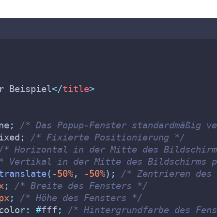
r Beispiel
</
title
>
ne
;
/* Das Popup-Fenster standardmäßig ve
ixed
;
/* Fixierte Positionierung */
/* Horizontal in der Mitte des Bildschirm
* Vertikal in der Mitte des Bildschirms p
translate
(
-50%
,
-50%
);
/* Zentrieren des 
x
;
/* Breite des Fensters */
px
;
/* Höhe des Fensters */
color
:
#
fff
;
/* Hintergrundfarbe des Fens