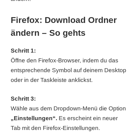
S
S
Firefox: Download Ordner
ändern – So gehts
Wordpress
Schritt 1:
Öffne den Firefox-Browser, indem du das
U
entsprechende Symbol auf deinem Desktop
b
oder in der Taskleiste anklickst.
u
Schritt 3:
n
Wähle aus dem Dropdown-Menü die Option
t
„Einstellungen“.
Es erscheint ein neuer
u
Tab mit den Firefox-Einstellungen.