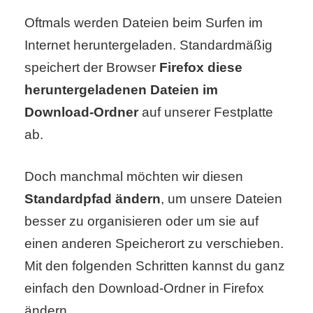
Oftmals werden Dateien beim Surfen im
C
Internet heruntergeladen. Standardmäßig
speichert der Browser
Firefox diese
o
heruntergeladenen Dateien im
m
Download-Ordner
auf unserer Festplatte
p
ab.
u
Doch manchmal möchten wir diesen
t
Standardpfad ändern
, um unsere Dateien
e
besser zu organisieren oder um sie auf
r
einen anderen Speicherort zu verschieben.
Mit den folgenden Schritten kannst du ganz
einfach den Download-Ordner in Firefox
C
ändern.