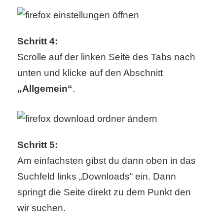
/
L
Schritt 4:
i
Scrolle auf der linken Seite des Tabs nach
n
unten und klicke auf den Abschnitt
u
„Allgemein“
.
x
H
Schritt 5:
e
Am einfachsten gibst du dann oben in das
Suchfeld links „Downloads“ ein. Dann
x
springt die Seite direkt zu dem Punkt den
F
wir suchen.
a