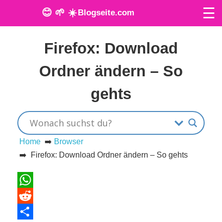
☰
😊 🌱 ☀️
Blogseite.com
Veröffentlicht am: 17. April 2024
O
Firefox: Download
n
Ordner ändern – So
l
gehts
i
n
e
Home
➡️
Browser
➡️ Firefox: Download Ordner ändern – So gehts
T
o
WhatsApp
o
Reddit
l