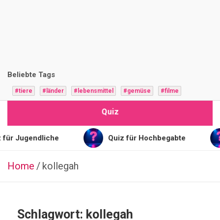
i
z
F
r
Beliebte Tags
a
#tiere
#länder
#lebensmittel
#gemüse
#filme
g
Quiz
e
n
für Jugendliche
Quiz für Hochbegabte
Home
kollegah
ESSSEN
&
TRINKEN
RUSSISCH
Q
Schlagwort:
kollegah