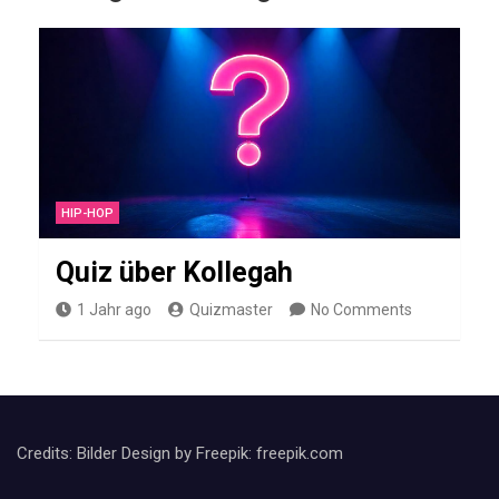
u
i
z
ü
b
e
r
HIP-HOP
M
i
Quiz über Kollegah
m
1 Jahr ago
Quizmaster
No Comments
o
s
a
S
Credits: Bilder Design by Freepik: freepik.com
a