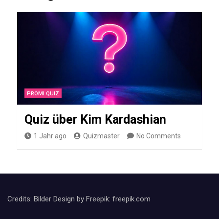
z
T
e
s
t
ü
PROMI QUIZ
b
e
Quiz über Kim Kardashian
r
1 Jahr ago
Quizmaster
No Comments
T
r
a
i
Credits: Bilder Design by Freepik: freepik.com
n
i