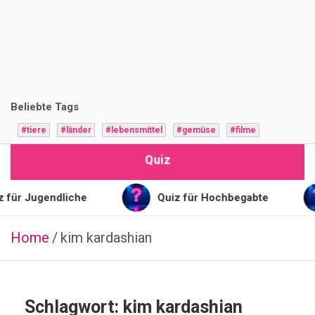
i
z
F
r
Beliebte Tags
a
#tiere
#länder
#lebensmittel
#gemüse
#filme
g
Quiz
e
n
 für Jugendliche
Quiz für Hochbegabte
Home
kim kardashian
FITNESS
KRAFTTRAINING
Q
u
Schlagwort:
kim kardashian
i