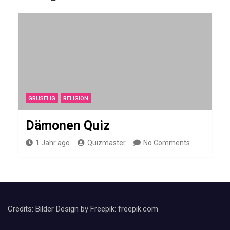
t
a
r
o
c
h
e
GRUSELIG
RELIGION
n
Q
Dämonen Quiz
u
1 Jahr ago
Quizmaster
No Comments
i
z
Credits: Bilder Design by Freepik: freepik.com
TECHNIK
Q