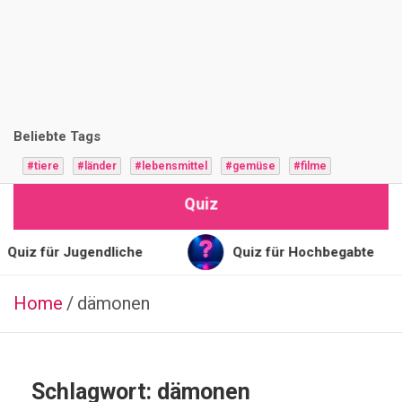
i
z
F
r
Beliebte Tags
a
#tiere
#länder
#lebensmittel
#gemüse
#filme
g
Quiz
e
n
Quiz für Jugendliche
Quiz für Hochbegabte
Home
dämonen
TIERE
M
a
n
Schlagwort:
dämonen