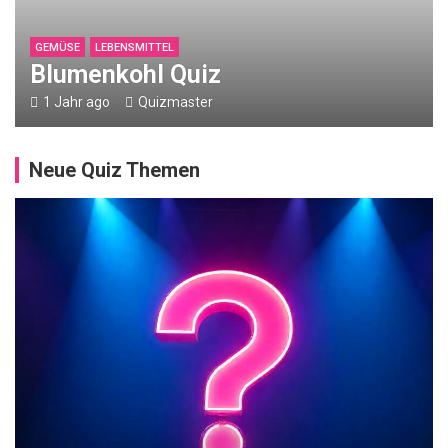
RELIGION
GEMÜSE
LEBENSMITTEL
Q
Blumenkohl Quiz
u
1 Jahr ago
Quizmaster
i
z
Neue Quiz Themen
ü
b
e
r
1
0
G
e
b