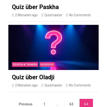
V
Quiz über Paskha
M
2 Monaten ago
Quizmaster
No Comments
a
i
n
z
0
5
Q
ESSSEN & TRINKEN
RUSSISCH
u
i
Quiz über Oladji
z
2 Monaten ago
Quizmaster
No Comments
FUSSBALLSPIELER
Seitennummerierung
Previous
1
…
63
64
Q