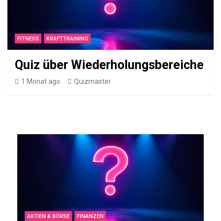
l
e
m
FITNESS
KRAFTTRAINING
o
n
Quiz über Wiederholungsbereiche
o
1 Monat ago
Quizmaster
WISSENS
QUIZ
F
e
u
e
r
w
AKTIEN & BÖRSE
FINANZEN