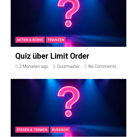
e
r
P
a
AKTIEN & BÖRSE
FINANZEN
n
i
Quiz über Limit Order
n
2 Monaten ago
Quizmaster
No Comments
i
FUSSBALLVEREINE
1
.
F
S
ESSSEN & TRINKEN
RUSSISCH