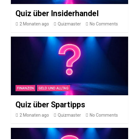
e
h
Quiz über Insiderhandel
r
2 Monaten ago
Quizmaster
No Comments
Q
u
i
z
LEBENSMITTEL
FINANZEN
GELD UND ALLTAG
Q
u
Quiz über Spartipps
i
2 Monaten ago
Quizmaster
No Comments
z
ü
b