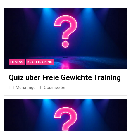
ESSSEN
&
TRINKEN
GRIECHISCH
Q
u
i
z
ü
FITNESS
KRAFTTRAINING
b
Quiz über Freie Gewichte Training
e
r
1 Monat ago
Quizmaster
A
v
g
o