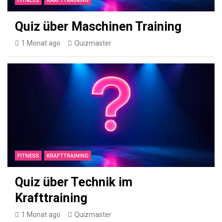
FITNESS
KRAFTTRAINING
I
n
Quiz über Maschinen Training
s
1 Monat ago
Quizmaster
i
d
e
r
h
a
n
d
FITNESS
KRAFTTRAINING
e
Quiz über Technik im
l
Krafttraining
1 Monat ago
Quizmaster