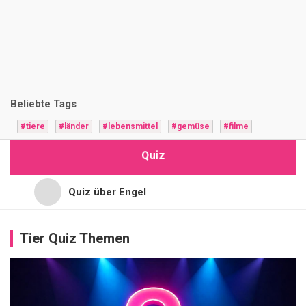
i
z
F
r
Beliebte Tags
a
#tiere
#länder
#lebensmittel
#gemüse
#filme
g
Quiz
e
n
Quiz über Engel
Quiz für Jugendliche
ESSSEN
Tier Quiz Themen
&
TRINKEN
Quiz für Hochbegabte
RUSSISCH
Q
Quiz für Vorschulkinder