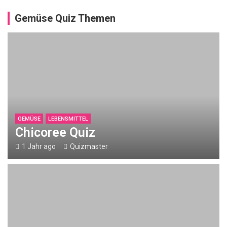
Gemüse Quiz Themen
KRYPTO
Q
u
i
z
ü
b
GEMÜSE
LEBENSMITTEL
e
Chicoree Quiz
r
1 Jahr ago
Quizmaster
T
r
o
n