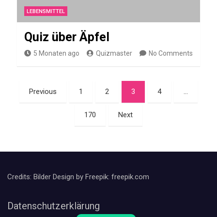
e
LEBENSMITTEL
r
T
Quiz über Äpfel
a
5 Monaten ago
Quizmaster
No Comments
e
h
Seitennummerierung
y
Previous
1
2
3
4
…
der
u
170
Next
Beiträge
n
g
FUSSBALLSPIELER
Credits: Bilder Design by Freepik: freepik.com
Q
u
Datenschutzerklärung
i