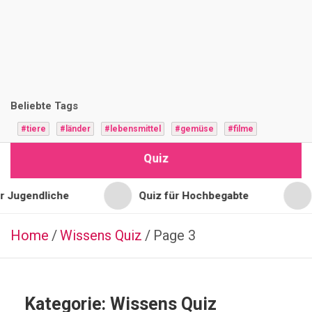
i
z
F
r
Beliebte Tags
a
#tiere
#länder
#lebensmittel
#gemüse
#filme
g
Quiz
e
n
 Jugendliche
Quiz für Hochbegabte
Home
Wissens Quiz
FINANZEN
Page 3
GELD
UND
ALLTAG
Q
Kategorie:
Wissens Quiz