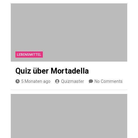
a
t
r
i
u
m
LEBENSMITTEL
Quiz über Mortadella
ALLGEMEIN
5 Monaten ago
Quizmaster
No Comments
Q
u
i
z
ü
b