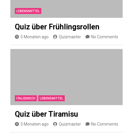
s
m
LEBENSMITTEL
u
Quiz über Frühlingsrollen
s
5 Monaten ago
Quizmaster
No Comments
STOFFE
Q
u
i
z
ü
ITALIENISCH
LEBENSMITTEL
b
e
Quiz über Tiramisu
r
5 Monaten ago
Quizmaster
No Comments
N