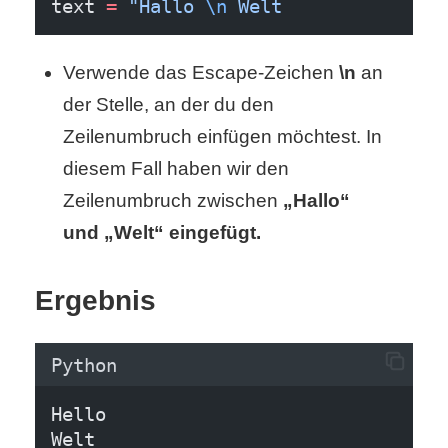
/
text 
=
"Hallo 
\n
 Welt
L
Verwende das Escape-Zeichen
\n
an
i
der Stelle, an der du den
n
Zeilenumbruch einfügen möchtest. In
u
diesem Fall haben wir den
Zeilenumbruch zwischen
„Hallo“
x
und „Welt“ eingefügt.
H
Ergebnis
e
Python
x
F
Hello
Welt
a