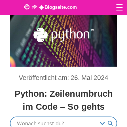
☰
😊 🌱 ☀️
Blogseite.com
O
n
l
i
n
Veröffentlicht am: 26. Mai 2024
e
T
Python: Zeilenumbruch
o
im Code – So gehts
o
l