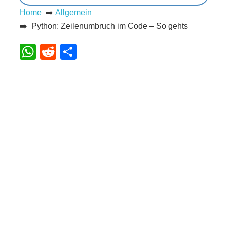
Home
➡️
Allgemein
s
➡️ Python: Zeilenumbruch im Code – So gehts
WhatsApp
Reddit
Teilen
S
h
o
r
t
c
u
t
s