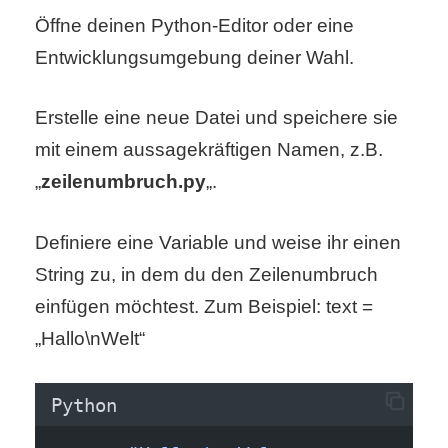
S
Öffne deinen Python-Editor oder eine
S
Entwicklungsumgebung deiner Wahl.
Erstelle eine neue Datei und speichere sie
Wordpress
mit einem aussagekräftigen Namen, z.B.
„
zeilenumbruch.py
„.
U
Definiere eine Variable und weise ihr einen
b
String zu, in dem du den Zeilenumbruch
u
einfügen möchtest. Zum Beispiel: text =
n
„Hallo\nWelt“
t
Python
u