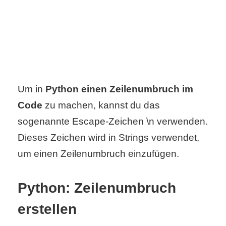
C
o
m
Um in
Python einen Zeilenumbruch im
p
Code
zu machen, kannst du das
u
sogenannte Escape-Zeichen \n verwenden.
t
Dieses Zeichen wird in Strings verwendet,
e
um einen Zeilenumbruch einzufügen.
r
Python: Zeilenumbruch
erstellen
C