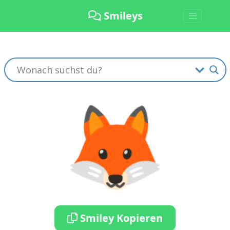
Smileys
🦊
Smiley Kopieren