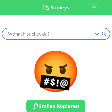
Smileys
🤬
Smiley Kopieren