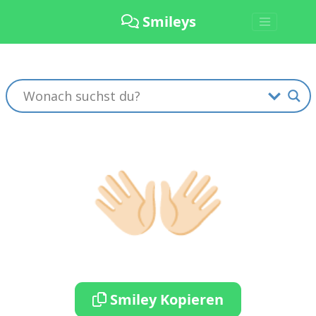
Smileys
👐🏻
Smiley Kopieren