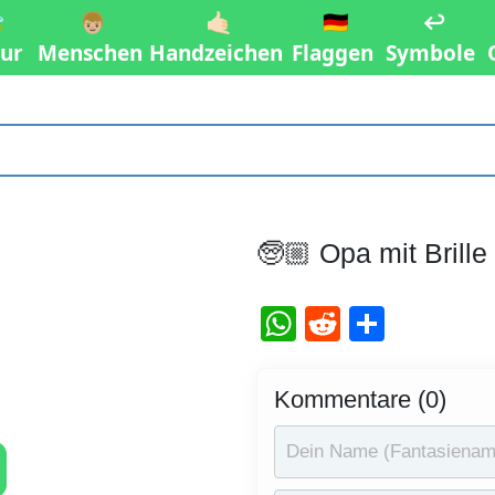

👦🏼
🤙🏻
🇩🇪
↩️
ur
Menschen
Handzeichen
Flaggen
Symbole
🧓🏼 Opa mit Brill
WhatsApp
Reddit
Teilen
Kommentare (0)