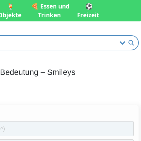
🍹
🍕 Essen und
⚽️
Objekte
Trinken
Freizeit
e Bedeutung – Smileys