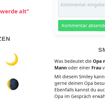
werde alt"
Kommentar absend
ZEN
S
Was bedeutet die
Opa mi
Mann
oder einer
Frau
v
Mit diesem Smiley kann
gerne deinen Opa besuc
Ebenfalls kannst du au
Opa im Gespräch erwäh