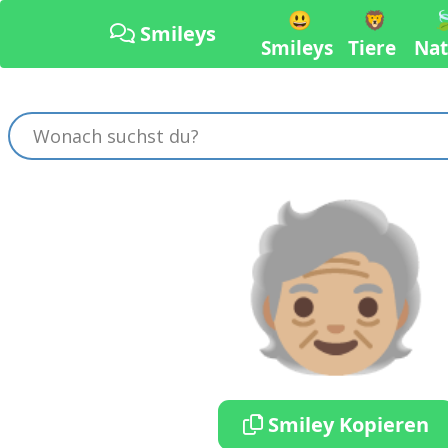
😃
🦁

Smileys
Smileys
Tiere
Nat
🧓🏼
Smiley Kopieren