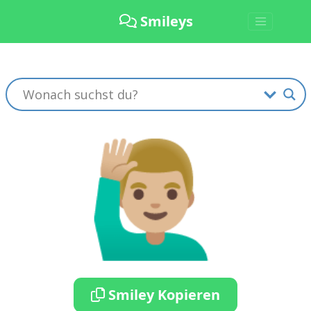
Smileys
🙋🏼‍♂️
Smiley Kopieren