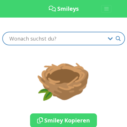
Smileys
🪹
Smiley Kopieren