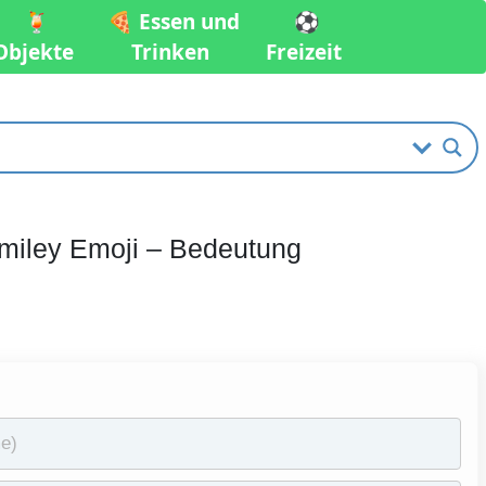
🍹
🍕 Essen und
⚽️
Objekte
Trinken
Freizeit
 Smiley Emoji – Bedeutung