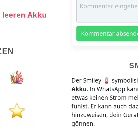
n leeren Akku
Kommentar absend
ZEN
S
Der Smiley 🪫 symbolis
Akku
. In WhatsApp kan
etwas keinen Strom meh
fühlst. Er kann auch da
hinzuweisen, dein Gerät
gönnen.