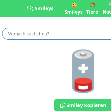
😃
🦁

Smileys
Smileys
Tiere
Nat
🪫
Smiley Kopieren