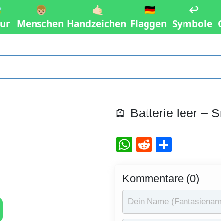

👦🏼
🤙🏻
🇩🇪
↩️
ur
Menschen
Handzeichen
Flaggen
Symbole
🪫 Batterie leer –
WhatsApp
Reddit
Teilen
Kommentare (0)