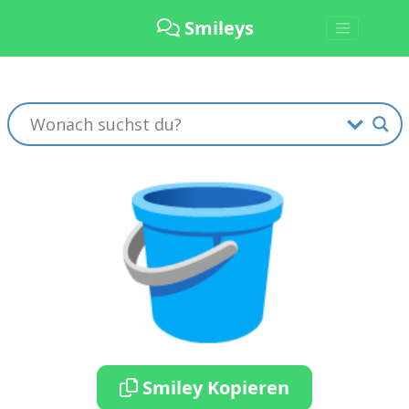
Smileys
🪣
Smiley Kopieren