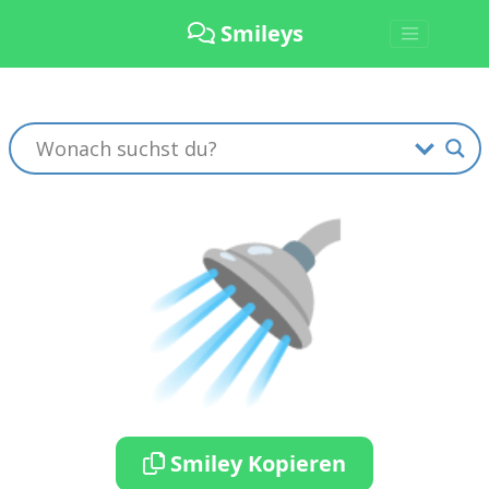
Smileys
🚿
Smiley Kopieren