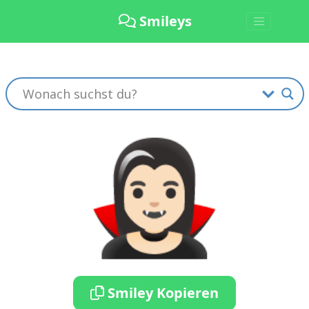
Smileys
🧛🏻‍♀️
Smiley Kopieren