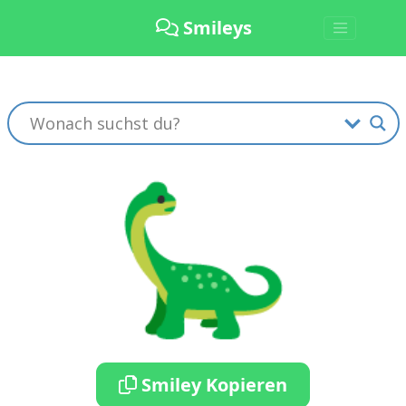
Smileys
🦕
Smiley Kopieren