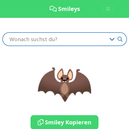
Smileys
🦇
Smiley Kopieren