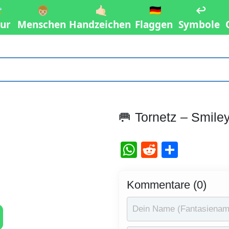

👦🏼
🤙🏻
🇩🇪
↩️
ur
Menschen
Handzeichen
Flaggen
Symbole
🥅 Tornetz – Smile
WhatsApp
Reddit
Teilen
Kommentare (0)