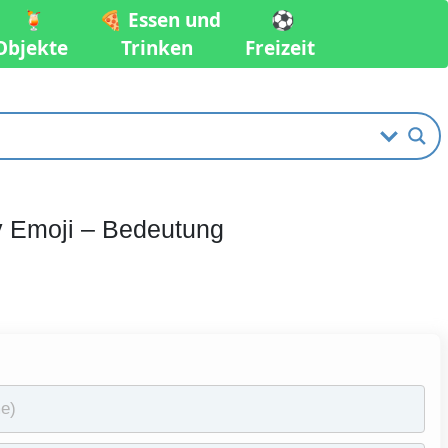
🍹
🍕 Essen und
⚽️
Objekte
Trinken
Freizeit
y Emoji – Bedeutung