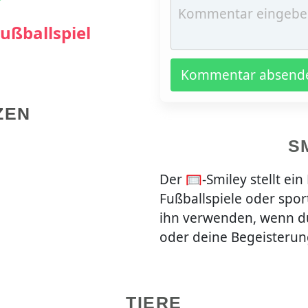
ußballspiel
Kommentar absend
ZEN
S
Der 🥅-Smiley stellt ei
Fußballspiele oder spor
ihn verwenden, wenn d
oder deine Begeisterung
TIERE