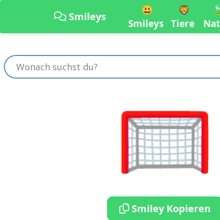
😃
🦁

Smileys
Smileys
Tiere
Nat
🥅
Smiley Kopieren