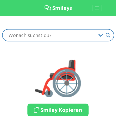
Smileys
🦽
Smiley Kopieren