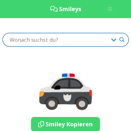
Smileys
🚓
Smiley Kopieren