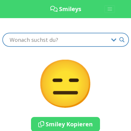
Smileys
😑
Smiley Kopieren