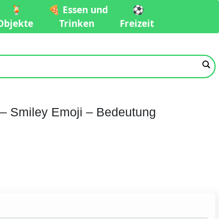
🍹
🍕 Essen und
⚽️
Objekte
Trinken
Freizeit
g – Smiley Emoji – Bedeutung