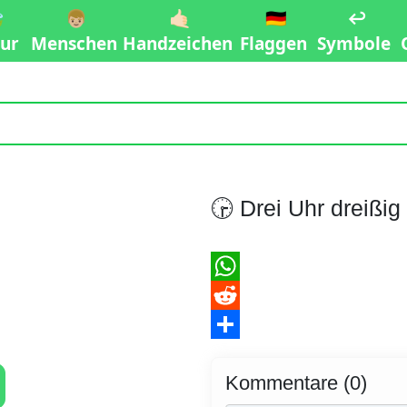

👦🏼
🤙🏻
🇩🇪
↩️
ur
Menschen
Handzeichen
Flaggen
Symbole
🕞 Drei Uhr dreißi
WhatsApp
Reddit
Teilen
Kommentare (0)