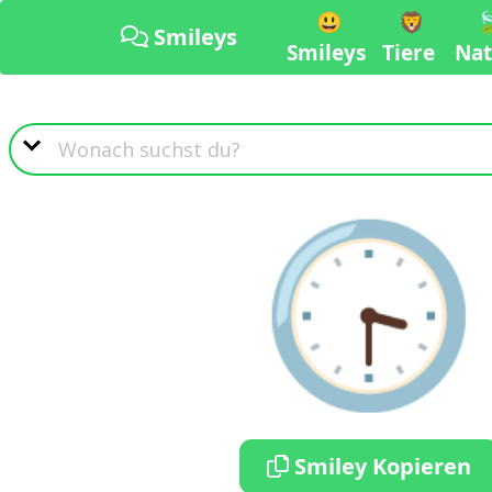
😃
🦁

Smileys
Smileys
Tiere
Nat
🕞
Smiley Kopieren