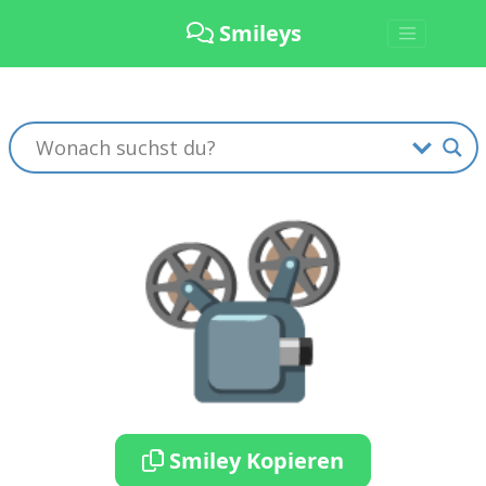
Smileys
📽️
Smiley Kopieren